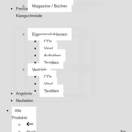
Magazine / Bücher
Pesttanz
Klangschmiede
Eigenproduktionen
CDs
Vinyl
Aufnäher
Textilien
Vertrieb
CDs
Vinyl
Textilien
Angebote
Neuheiten
Alle
Produkte