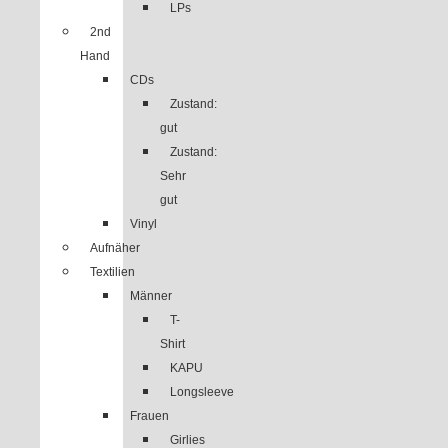
LPs
2nd
Hand
CDs
Zustand:
gut
Zustand:
Sehr
gut
Vinyl
Aufnäher
Textilien
Männer
T-
Shirt
KAPU
Longsleeve
Frauen
Girlies