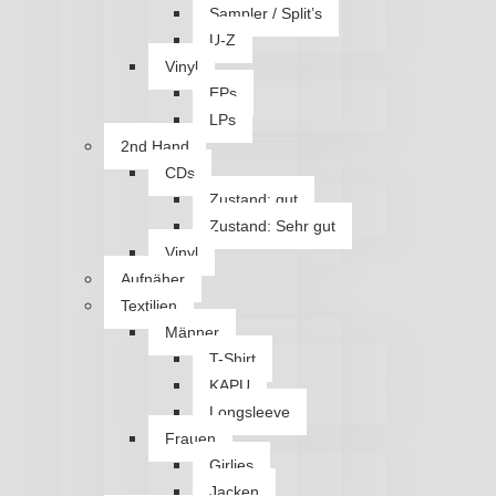
Sampler / Split’s
U-Z
Vinyl
EPs
LPs
2nd Hand
CDs
Zustand: gut
Zustand: Sehr gut
Vinyl
Aufnäher
Textilien
Männer
T-Shirt
KAPU
Longsleeve
Frauen
Girlies
Jacken