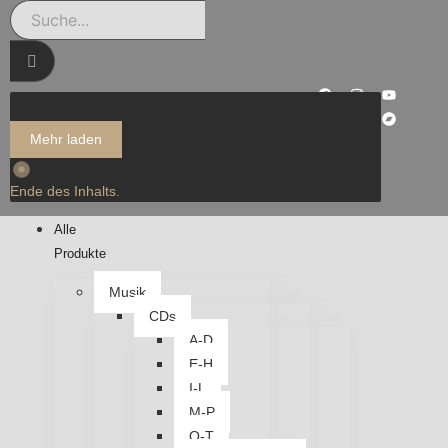
Mehr laden
Ende des Inhalts.
Alle
Produkte
Musik
CDs
A-D
E-H
I-L
M-P
Q-T