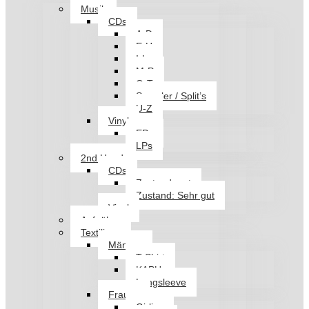
Musik
CDs
A-D
E-H
I-L
M-P
Q-T
Sampler / Split’s
U-Z
Vinyl
EPs
LPs
2nd Hand
CDs
Zustand: gut
Zustand: Sehr gut
Vinyl
Aufnäher
Textilien
Männer
T-Shirt
KAPU
Longsleeve
Frauen
Girlies