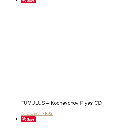
Save
TUMULUS – Kochevonov Plyas CD
7,00
€
inkl. MwSt.
Save