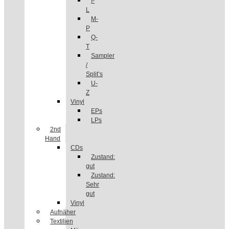
I-
L
M-
P
Q-
T
Sampler
/
Split’s
U-
Z
Vinyl
EPs
LPs
2nd
Hand
CDs
Zustand:
gut
Zustand:
Sehr
gut
Vinyl
Aufnäher
Textilien