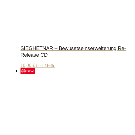
SIEGHETNAR – Bewusstseinserweiterung Re-
Release CD
10,00
€
inkl. MwSt.
Save