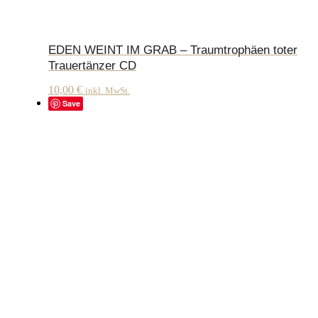
EDEN WEINT IM GRAB – Traumtrophäen toter
Trauertänzer CD
10,00
€
inkl. MwSt.
Save