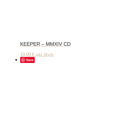
KEEPER – MMXIV CD
10,00
€
inkl. MwSt.
Save