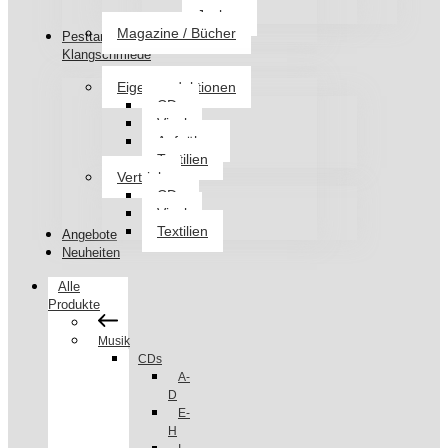
Jacken
Magazine / Bücher
Pesttanz
Klangschmiede
Eigenproduktionen
CDs
Vinyl
Aufnäher
Textilien
Vertrieb
CDs
Vinyl
Textilien
Angebote
Neuheiten
Alle
Produkte
Musik
CDs
A-
D
E-
H