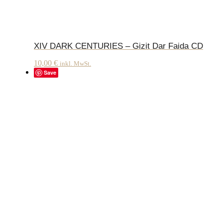
XIV DARK CENTURIES – Gizit Dar Faida CD
10,00
€
inkl. MwSt.
Save