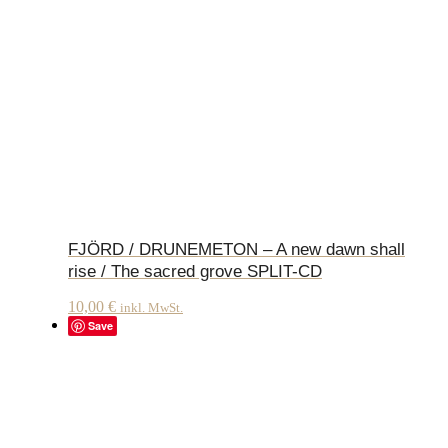
FJÖRD / DRUNEMETON – A new dawn shall
rise / The sacred grove SPLIT-CD
10,00
€
inkl. MwSt.
Save