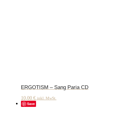
ERGOTISM – Sang Paria CD
10,00
€
inkl. MwSt.
Save