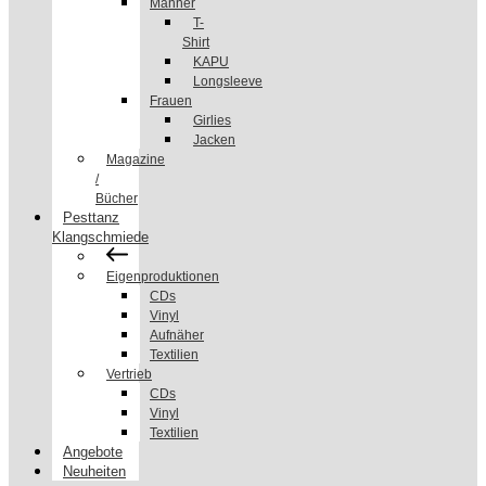
Männer
T-
Shirt
KAPU
Longsleeve
Frauen
Girlies
Jacken
Magazine
/
Bücher
Pesttanz
Klangschmiede
Eigenproduktionen
CDs
Vinyl
Aufnäher
Textilien
Vertrieb
CDs
Vinyl
Textilien
Angebote
Neuheiten