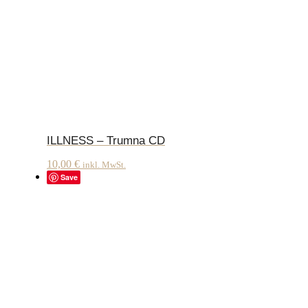
ILLNESS – Trumna CD
10,00
€
inkl. MwSt.
Save