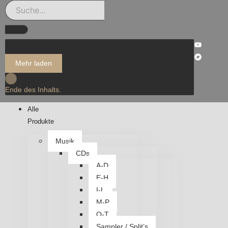
Mehr laden
Ende des Inhalts.
Alle
Produkte
Musik
CDs
A-D
E-H
I-L
M-P
Q-T
Sampler / Split’s