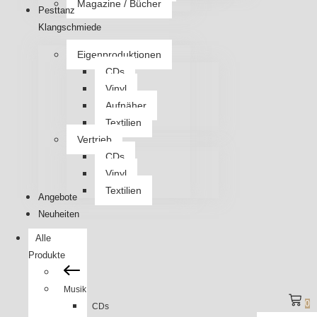
Magazine / Bücher
Pesttanz
Klangschmiede
Eigenproduktionen
CDs
Vinyl
Aufnäher
Textilien
Vertrieb
CDs
Vinyl
Textilien
Angebote
Neuheiten
Alle
Produkte
Musik
0
CDs