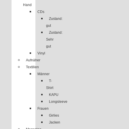
Hand
CDs
Zustand:
gut
Zustand:
Sehr
gut
Vinyl
Aufnäher
Textilien
Männer
T-
Shirt
KAPU
Longsleeve
Frauen
Girlies
Jacken