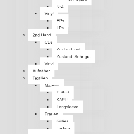
U-Z
Vinyl
EPs
LPs
2nd Hand
CDs
Zustand: gut
Zustand: Sehr gut
Vinyl
Aufnäher
Textilien
Männer
T-Shirt
KAPU
Longsleeve
Frauen
Girlies
Jacken