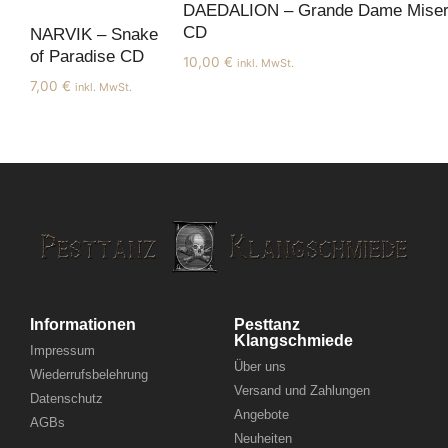
DAEDALION – Grande Dame Mise
CD
NARVIK – Snake
of Paradise CD
10,00
€
inkl. MwSt.
7,00
€
inkl. MwSt.
Informationen
Pesttanz
Klangschmiede
Impressum
Über uns
Wiederrufsbelehrung
Versand und Zahlungen
Datenschutz
Angebote
AGBs
Neuheiten