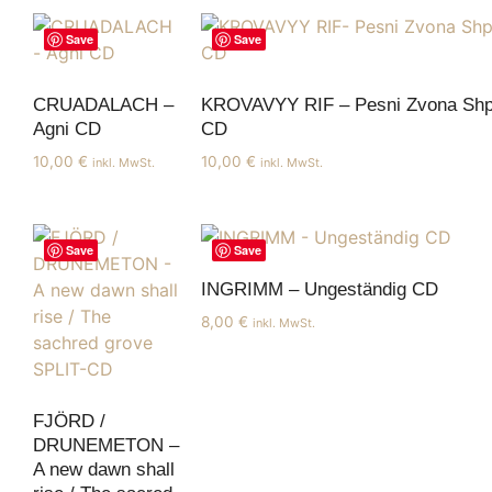
Save
Save
CRUADALACH –
KROVAVYY RIF – Pesni Zvona Shp
Agni CD
CD
10,00
€
10,00
€
inkl. MwSt.
inkl. MwSt.
Save
Save
INGRIMM – Ungeständig CD
8,00
€
inkl. MwSt.
FJÖRD /
DRUNEMETON –
A new dawn shall