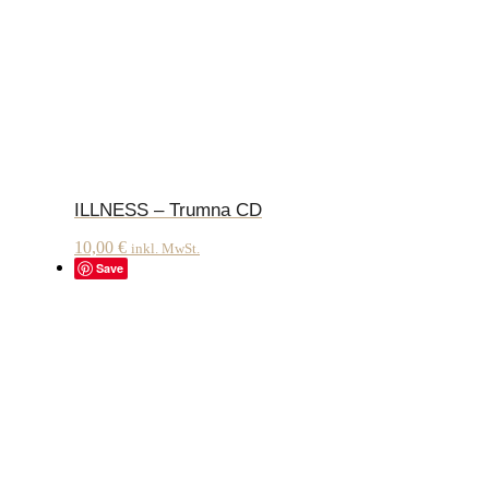
ILLNESS – Trumna CD
10,00
€
inkl. MwSt.
Save