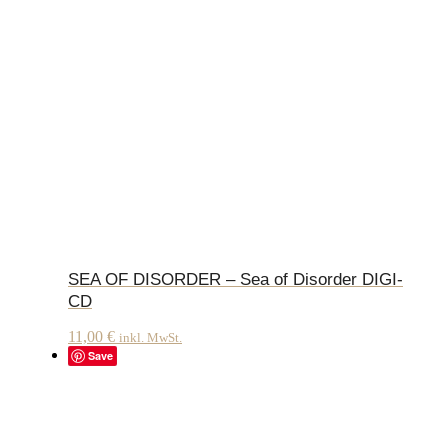
SEA OF DISORDER – Sea of Disorder DIGI-
CD
11,00
€
inkl. MwSt.
Save