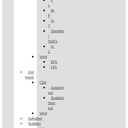
I-
L
M-
P
Q-
T
Sampler
/
Split’s
U-
Z
Vinyl
EPs
LPs
2nd
Hand
CDs
Zustand:
gut
Zustand:
Sehr
gut
Vinyl
Aufnäher
Textilien