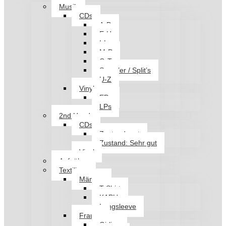
Musik
CDs
A-D
E-H
I-L
M-P
Q-T
Sampler / Split’s
U-Z
Vinyl
EPs
LPs
2nd Hand
CDs
Zustand: gut
Zustand: Sehr gut
Vinyl
Aufnäher
Textilien
Männer
T-Shirt
KAPU
Longsleeve
Frauen
Girlies