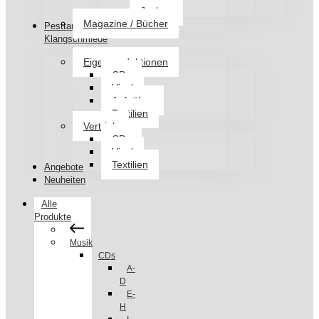
Jacken
Magazine / Bücher
Pesttanz
Klangschmiede
Eigenproduktionen
CDs
Vinyl
Aufnäher
Textilien
Vertrieb
CDs
Vinyl
Textilien
Angebote
Neuheiten
Alle
Produkte
Musik
CDs
A-
D
E-
H