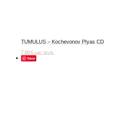
TUMULUS – Kochevonov Plyas CD
7,00
€
inkl. MwSt.
Save