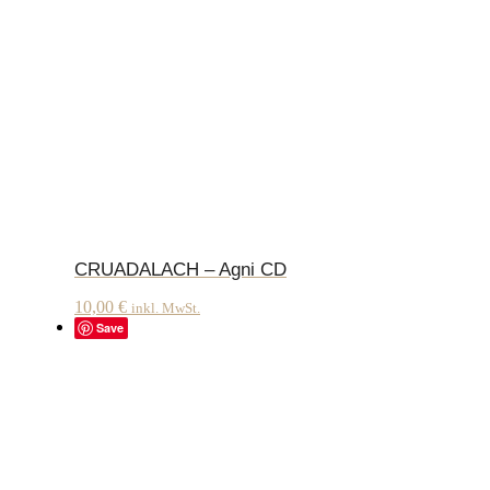
CRUADALACH – Agni CD
10,00
€
inkl. MwSt.
Save