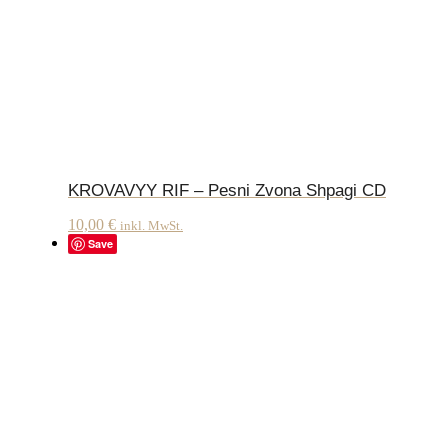
KROVAVYY RIF – Pesni Zvona Shpagi CD
10,00
€
inkl. MwSt.
Save