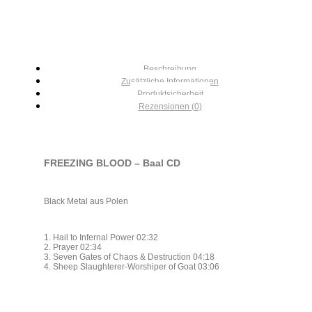
Beschreibung
Zusätzliche Informationen
Produktsicherheit
Rezensionen (0)
FREEZING BLOOD – Baal CD
Black Metal aus Polen
1. Hail to Infernal Power 02:32
2. Prayer 02:34
3. Seven Gates of Chaos & Destruction 04:18
4. Sheep Slaughterer-Worshiper of Goat 03:06