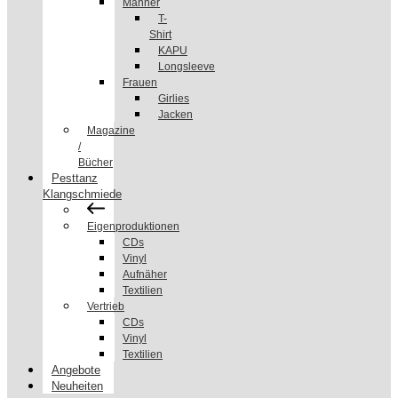
Männer
T-
Shirt
KAPU
Longsleeve
Frauen
Girlies
Jacken
Magazine
/
Bücher
Pesttanz
Klangschmiede
Eigenproduktionen
CDs
Vinyl
Aufnäher
Textilien
Vertrieb
CDs
Vinyl
Textilien
Angebote
Neuheiten