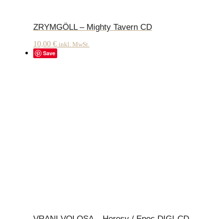
ZRYMGÖLL – Mighty Tavern CD
10,00
€
inkl. MwSt.
Save
VRANI VOLOSA – Heresy / Epec DIGI-CD