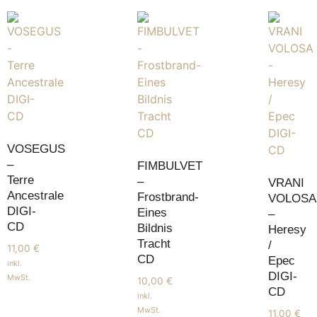
VOSEGUS
–
FIMBULVET
Terre
–
VRANI
Ancestrale
Frostbrand-
VOLOSA
DIGI-
Eines
–
CD
Bildnis
Heresy
Tracht
/
11,00
€
CD
Epec
inkl.
DIGI-
MwSt.
10,00
€
CD
inkl.
MwSt.
11,00
€