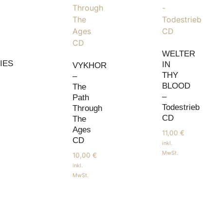
WELTER
IES
IN
VYKHOR
THY
–
BLOOD
The
–
Path
Todestrieb
Through
CD
The
Ages
11,00
€
CD
inkl.
MwSt.
10,00
€
inkl.
MwSt.