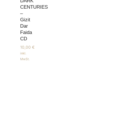
DARK
CENTURIES
–
Gizit
Dar
Faida
CD
10,00
€
inkl.
MwSt.