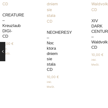
CREATURE
–
XIV
Kreuzlaub
DARK
DIGI-
CENTUR
NEOHERESY
CD
–
–
Waldvolk
Noc
11,00
€
CD
ktora
inkl.
dniem
MwSt.
10,00
€
sie
inkl.
stala
MwSt.
CD
10,00
€
inkl.
MwSt.