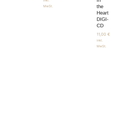
In
inkl.
the
MwSt.
Heart
DIGI-
CD
11,00
€
inkl.
MwSt.