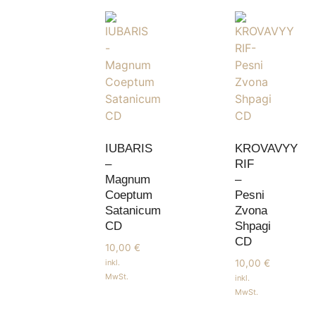
IUBARIS
KROVAVYY
–
RIF
Magnum
–
Coeptum
Pesni
Satanicum
Zvona
CD
Shpagi
CD
10,00
€
inkl.
10,00
€
MwSt.
inkl.
MwSt.