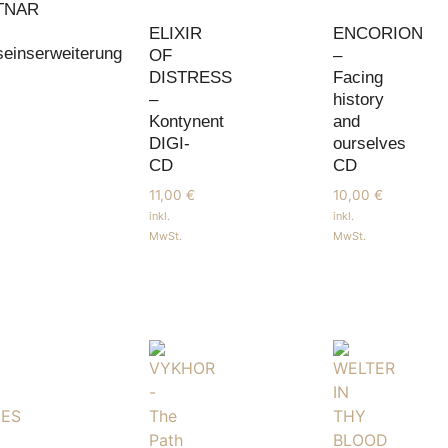
TNAR
ELIXIR
ENCORION
einserweiterung
OF
–
DISTRESS
Facing
–
history
Kontynent
and
DIGI-
ourselves
CD
CD
11,00
€
10,00
€
inkl.
inkl.
MwSt.
MwSt.