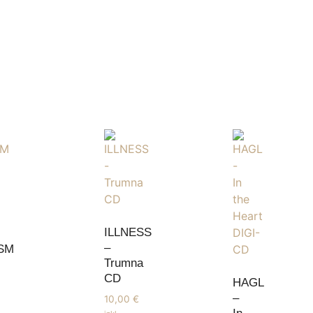
ILLNESS
–
SM
Trumna
CD
HAGL
–
10,00
€