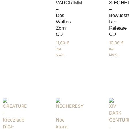
VARGRIMM
SIEGHE
–
–
Des
Bewussts
Wolfes
Re-
Zorn
Release
CD
CD
11,00
€
10,00
€
inkl.
inkl.
MwSt.
MwSt.