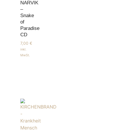
NARVIK
–
Snake
of
Paradise
CD
7,00
€
inkl.
MwSt.