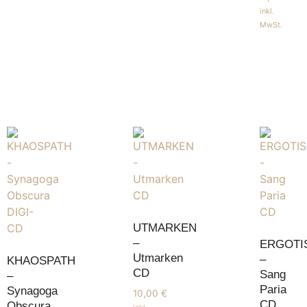
inkl.
MwSt.
UTMARKEN
–
ERGOTI
Utmarken
–
KHAOSPATH
CD
Sang
–
Paria
Synagoga
10,00
€
CD
Obscura