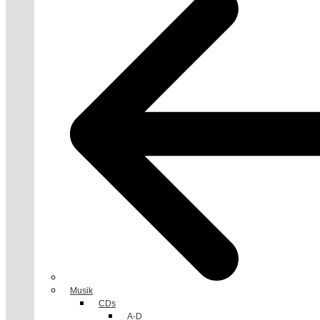
Musik
CDs
A-D