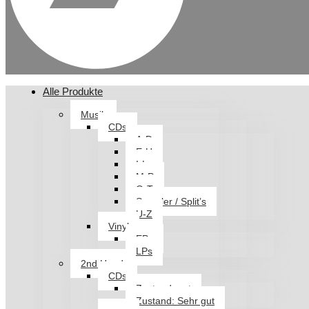
Alle Produkte
Musik
CDs
A-D
E-H
I-L
M-P
Q-T
Sampler / Split’s
U-Z
Vinyl
EPs
LPs
2nd Hand
CDs
Zustand: gut
Zustand: Sehr gut