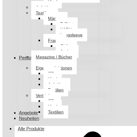
Vinyl
Aufnäher
Textilien
Männer
T-Shirt
KAPU
Longsleeve
Frauen
Girlies
Jacken
Magazine / Bücher
Pesttanz Klangschmiede
Eigenproduktionen
CDs
Vinyl
Aufnäher
Textilien
Vertrieb
CDs
Vinyl
Textilien
Angebote
Neuheiten
Alle Produkte