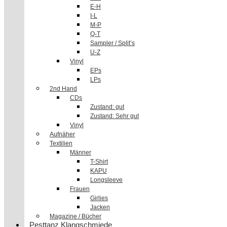
E-H
I-L
M-P
Q-T
Sampler / Split’s
U-Z
Vinyl
EPs
LPs
2nd Hand
CDs
Zustand: gut
Zustand: Sehr gut
Vinyl
Aufnäher
Textilien
Männer
T-Shirt
KAPU
Longsleeve
Frauen
Girlies
Jacken
Magazine / Bücher
Pesttanz Klangschmiede