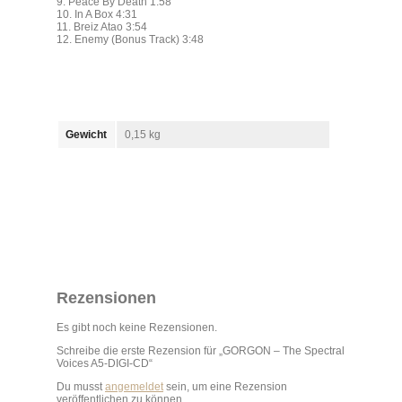
9. Peace By Death 1:58
10. In A Box 4:31
11. Breiz Atao 3:54
12. Enemy (Bonus Track) 3:48
Gewicht
0,15 kg
Rezensionen
Es gibt noch keine Rezensionen.
Schreibe die erste Rezension für „GORGON – The Spectral
Voices A5-DIGI-CD“
Du musst
angemeldet
sein, um eine Rezension
veröffentlichen zu können.