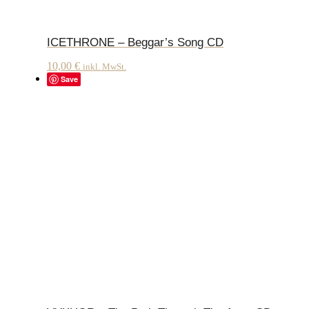
ICETHRONE – Beggar’s Song CD
10,00
€
inkl. MwSt.
Save