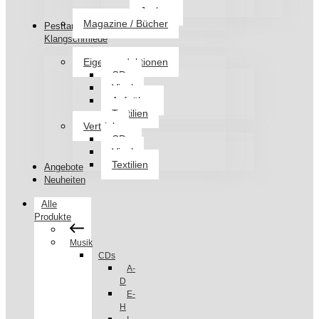
Jacken
Magazine / Bücher
Pesttanz
Klangschmiede
Eigenproduktionen
CDs
Vinyl
Aufnäher
Textilien
Vertrieb
CDs
Vinyl
Textilien
Angebote
Neuheiten
Alle
Produkte
Musik
CDs
A-
D
E-
H