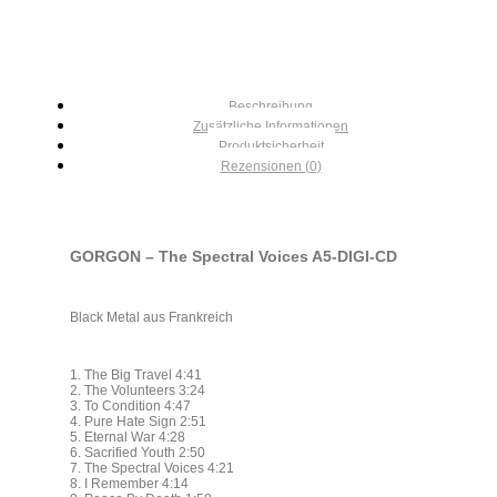
Beschreibung
Zusätzliche Informationen
Produktsicherheit
Rezensionen (0)
GORGON – The Spectral Voices A5-DIGI-CD
Black Metal aus Frankreich
1. The Big Travel 4:41
2. The Volunteers 3:24
3. To Condition 4:47
4. Pure Hate Sign 2:51
5. Eternal War 4:28
6. Sacrified Youth 2:50
7. The Spectral Voices 4:21
8. I Remember 4:14