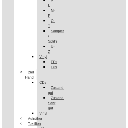
I-
L
M-
P
Q-
T
Sampler
/
Split’s
U-
Z
Vinyl
EPs
LPs
2nd
Hand
CDs
Zustand:
gut
Zustand:
Sehr
gut
Vinyl
Aufnäher
Textilien