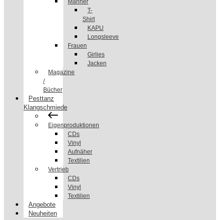
Männer
T-
Shirt
KAPU
Longsleeve
Frauen
Girlies
Jacken
Magazine
/
Bücher
Pesttanz
Klangschmiede
Eigenproduktionen
CDs
Vinyl
Aufnäher
Textilien
Vertrieb
CDs
Vinyl
Textilien
Angebote
Neuheiten