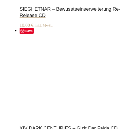
SIEGHETNAR – Bewusstseinserweiterung Re-
Release CD
10,00
€
inkl. MwSt.
Save
XIV DARK CENTURIES – Gizit Dar Faida CD