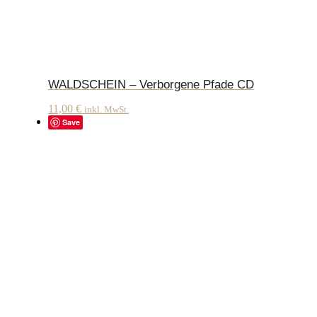
WALDSCHEIN – Verborgene Pfade CD
11,00
€
inkl. MwSt.
Save