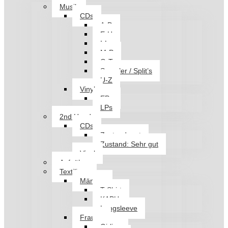
Musik
CDs
A-D
E-H
I-L
M-P
Q-T
Sampler / Split’s
U-Z
Vinyl
EPs
LPs
2nd Hand
CDs
Zustand: gut
Zustand: Sehr gut
Vinyl
Aufnäher
Textilien
Männer
T-Shirt
KAPU
Longsleeve
Frauen
Girlies