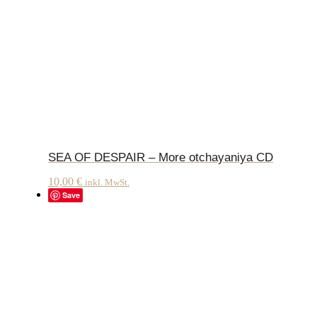
SEA OF DESPAIR – More otchayaniya CD
10,00
€
inkl. MwSt.
Save