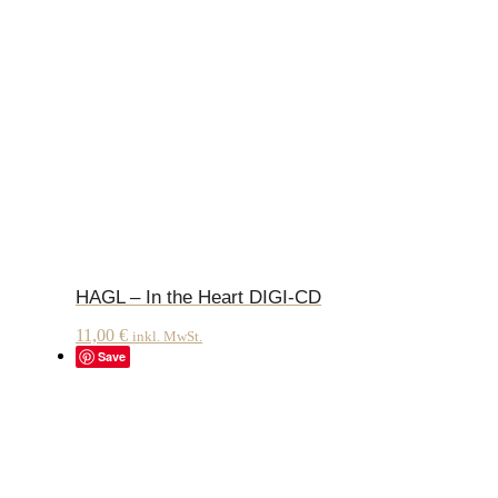
HAGL – In the Heart DIGI-CD
11,00
€
inkl. MwSt.
Save