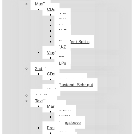
Musik
CDs
A-D
E-H
I-L
M-P
Q-T
Sampler / Split’s
U-Z
Vinyl
EPs
LPs
2nd Hand
CDs
Zustand: gut
Zustand: Sehr gut
Vinyl
Aufnäher
Textilien
Männer
T-Shirt
KAPU
Longsleeve
Frauen
Girlies