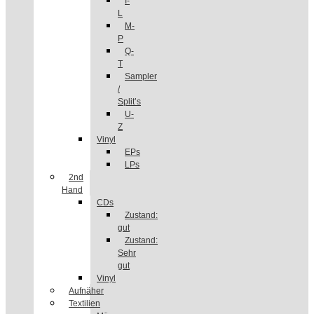
I-
L
M-
P
Q-
T
Sampler
/
Split’s
U-
Z
Vinyl
EPs
LPs
2nd
Hand
CDs
Zustand:
gut
Zustand:
Sehr
gut
Vinyl
Aufnäher
Textilien