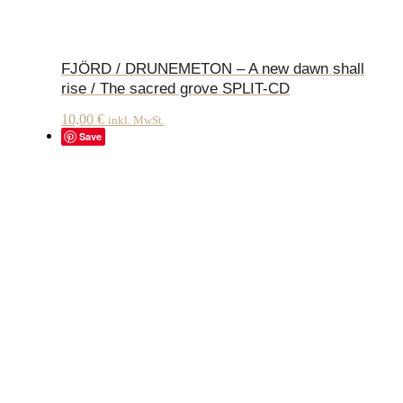
FJÖRD / DRUNEMETON – A new dawn shall
rise / The sacred grove SPLIT-CD
10,00
€
inkl. MwSt.
Save