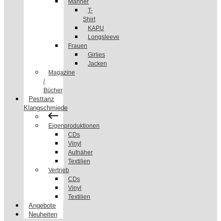
Männer
T-
Shirt
KAPU
Longsleeve
Frauen
Girlies
Jacken
Magazine
/
Bücher
Pesttanz
Klangschmiede
Eigenproduktionen
CDs
Vinyl
Aufnäher
Textilien
Vertrieb
CDs
Vinyl
Textilien
Angebote
Neuheiten