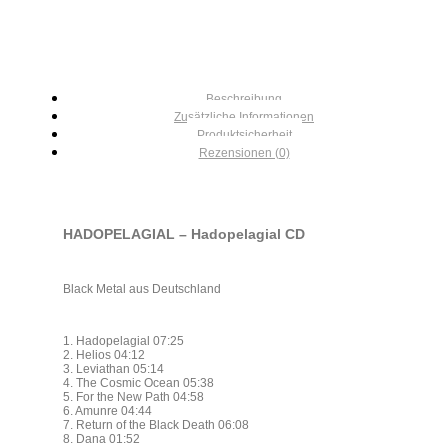
Beschreibung
Zusätzliche Informationen
Produktsicherheit
Rezensionen (0)
HADOPELAGIAL – Hadopelagial CD
Black Metal aus Deutschland
1. Hadopelagial 07:25
2. Helios 04:12
3. Leviathan 05:14
4. The Cosmic Ocean 05:38
5. For the New Path 04:58
6. Amunre 04:44
7. Return of the Black Death 06:08
8. Dana 01:52