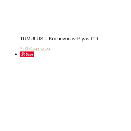
TUMULUS – Kochevonov Plyas CD
7,00
€
inkl. MwSt.
Save