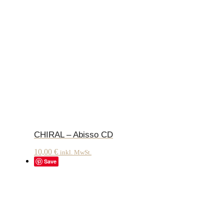
CHIRAL – Abisso CD
10,00
€
inkl. MwSt.
Save