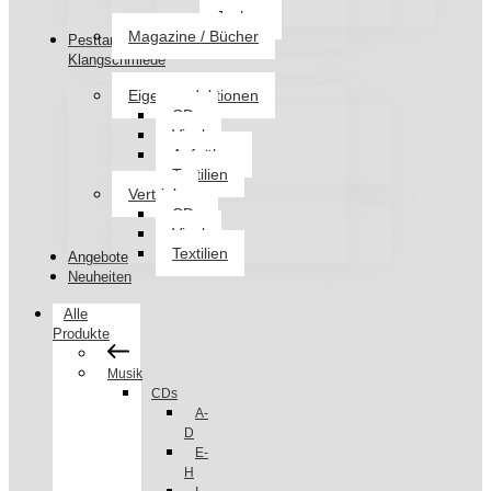
Jacken
Magazine / Bücher
Pesttanz
Klangschmiede
Eigenproduktionen
CDs
Vinyl
Aufnäher
Textilien
Vertrieb
CDs
Vinyl
Textilien
Angebote
Neuheiten
Alle
Produkte
Musik
CDs
A-
D
E-
H