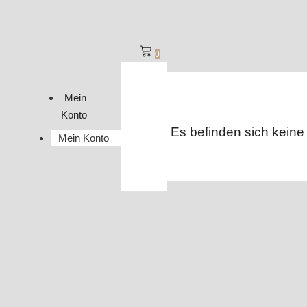
0
Mein
Konto
Es befinden sich keine
Mein Konto