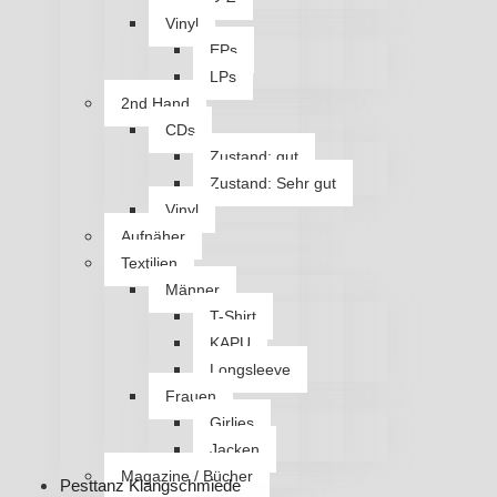
Vinyl
EPs
LPs
2nd Hand
CDs
Zustand: gut
Zustand: Sehr gut
Vinyl
Aufnäher
Textilien
Männer
T-Shirt
KAPU
Longsleeve
Frauen
Girlies
Jacken
Magazine / Bücher
Pesttanz Klangschmiede