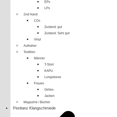
EPs
LPs
2nd Hand
CDs
Zustand: gut
Zustand: Sehr gut
Vinyl
Aufnäher
Textilien
Männer
T-Shirt
KAPU
Longsleeve
Frauen
Girlies
Jacken
Magazine / Bücher
Pesttanz Klangschmiede