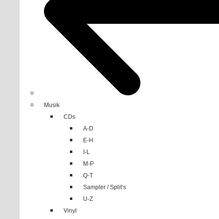
Musik
CDs
A-D
E-H
I-L
M-P
Q-T
Sampler / Split’s
U-Z
Vinyl