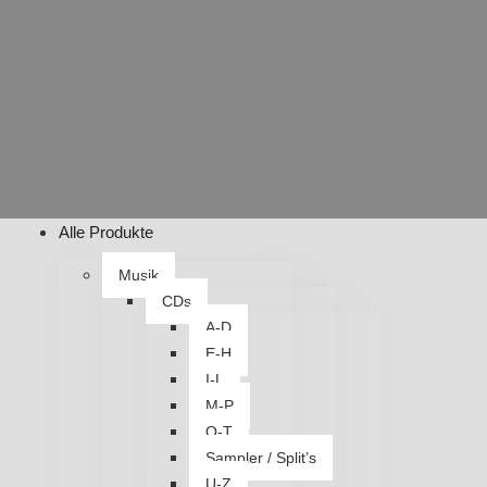
Alle Produkte
Musik
CDs
A-D
E-H
I-L
M-P
Q-T
Sampler / Split’s
U-Z