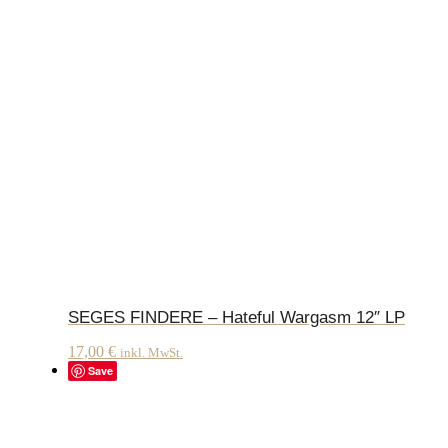
SEGES FINDERE – Hateful Wargasm 12″ LP
17,00
€
inkl. MwSt.
Save