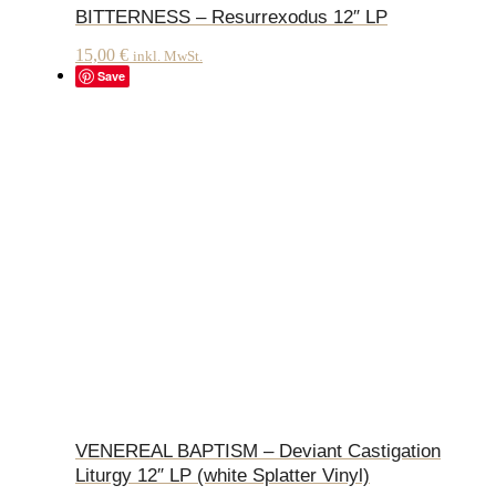
BITTERNESS – Resurrexodus 12″ LP
15,00
€
inkl. MwSt.
Save
VENEREAL BAPTISM – Deviant Castigation
Liturgy 12″ LP (white Splatter Vinyl)