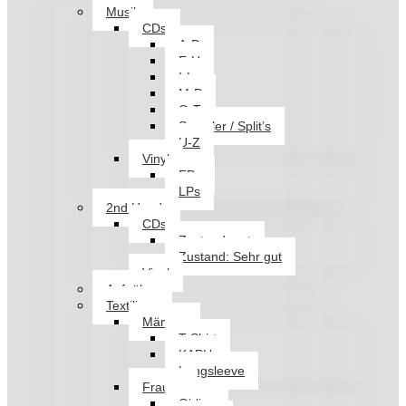
Musik
CDs
A-D
E-H
I-L
M-P
Q-T
Sampler / Split’s
U-Z
Vinyl
EPs
LPs
2nd Hand
CDs
Zustand: gut
Zustand: Sehr gut
Vinyl
Aufnäher
Textilien
Männer
T-Shirt
KAPU
Longsleeve
Frauen
Girlies