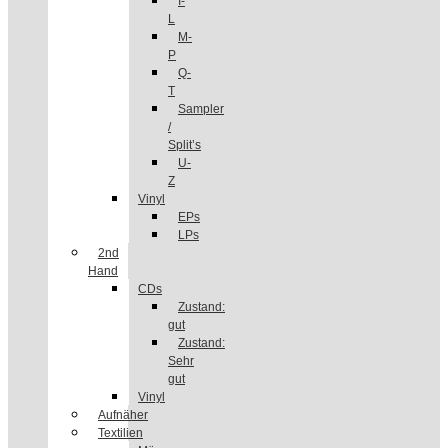
I-
L
M-
P
Q-
T
Sampler
/
Split’s
U-
Z
Vinyl
EPs
LPs
2nd
Hand
CDs
Zustand:
gut
Zustand:
Sehr
gut
Vinyl
Aufnäher
Textilien