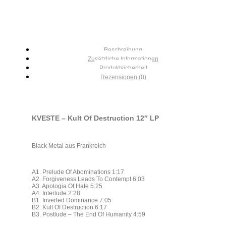
Beschreibung
Zusätzliche Informationen
Produktsicherheit
Rezensionen (0)
KVESTE – Kult Of Destruction 12″ LP
Black Metal aus Frankreich
A1. Prelude Of Abominations 1:17
A2. Forgiveness Leads To Contempt 6:03
A3. Apologia Of Hate 5:25
A4. Interlude 2:28
B1. Inverted Dominance 7:05
B2. Kult Of Destruction 6:17
B3. Postlude – The End Of Humanity 4:59