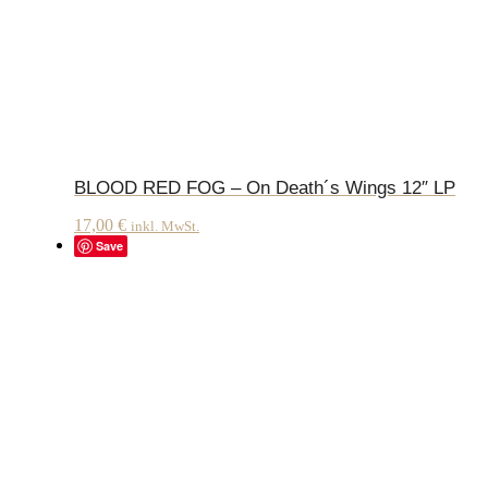
BLOOD RED FOG – On Death´s Wings 12″ LP
17,00
€
inkl. MwSt.
Save