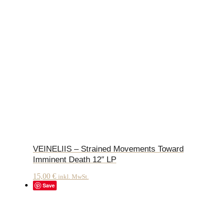
VEINELIIS – Strained Movements Toward
Imminent Death 12″ LP
15,00
€
inkl. MwSt.
Save