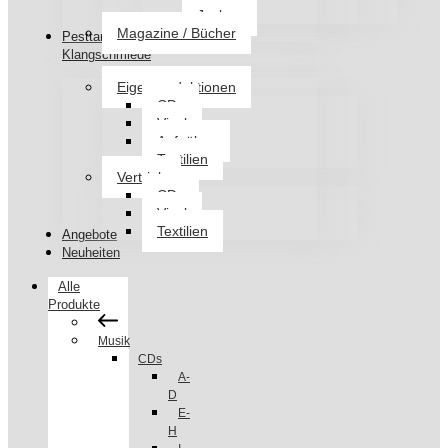
Jacken
Magazine / Bücher
Pesttanz
Klangschmiede
Eigenproduktionen
CDs
Vinyl
Aufnäher
Textilien
Vertrieb
CDs
Vinyl
Textilien
Angebote
Neuheiten
Alle
Produkte
Musik
CDs
A-
D
E-
H