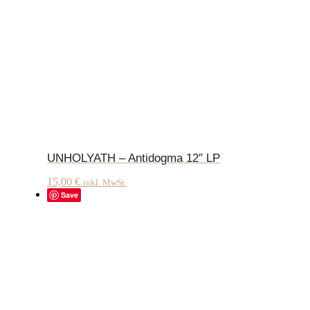
UNHOLYATH – Antidogma 12″ LP
15,00
€
inkl. MwSt.
Save