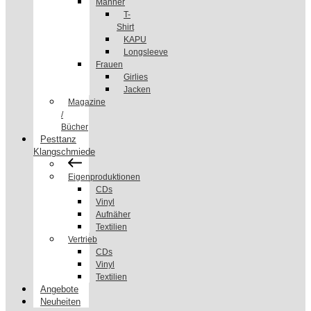
Männer
T-
Shirt
KAPU
Longsleeve
Frauen
Girlies
Jacken
Magazine
/
Bücher
Pesttanz
Klangschmiede
Eigenproduktionen
CDs
Vinyl
Aufnäher
Textilien
Vertrieb
CDs
Vinyl
Textilien
Angebote
Neuheiten