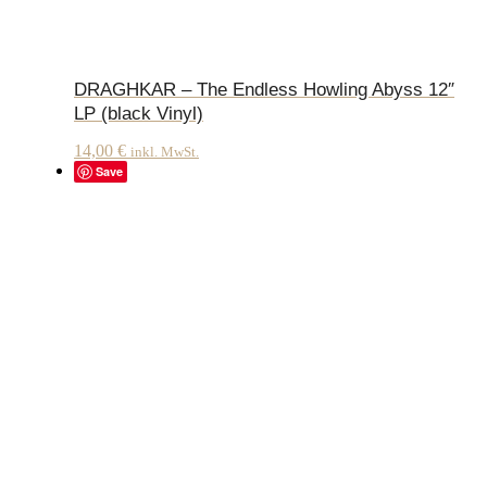
DRAGHKAR – The Endless Howling Abyss 12″
LP (black Vinyl)
14,00
€
inkl. MwSt.
Save