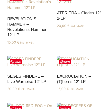
ATER ERA – Clades 12″
2-LP
REVELATION’S
HAMMER –
20,00
€
inkl. MwSt.
Revelation’s Hammer
12″ LP
15,00
€
inkl. MwSt.
Save
Save
SEGES FINDERE –
EXCRUCIATION –
Live Warnoise 12″ LP
(T)horns 12″ LP
20,00
€
15,00
€
inkl. MwSt.
inkl. MwSt.
Save
Save