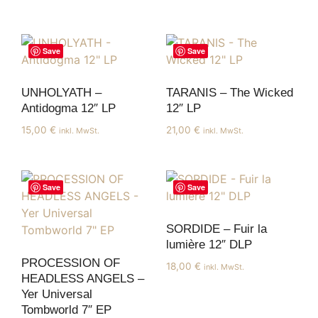
Save
Save
UNHOLYATH –
TARANIS – The Wicked
Antidogma 12″ LP
12″ LP
15,00
€
21,00
€
inkl. MwSt.
inkl. MwSt.
Save
Save
SORDIDE – Fuir la
lumière 12″ DLP
PROCESSION OF
18,00
€
inkl. MwSt.
HEADLESS ANGELS –
Yer Universal
Tombworld 7″ EP