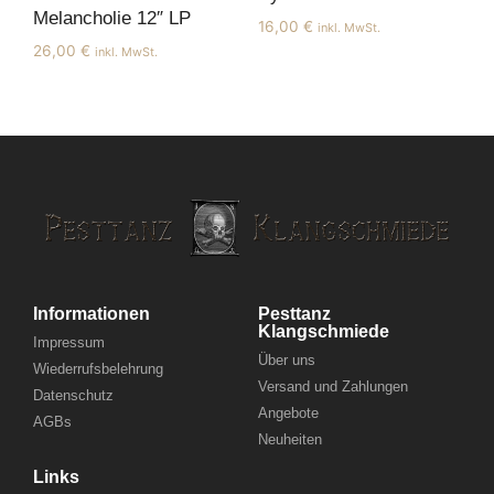
Melancholie 12″ LP
16,00
€
inkl. MwSt.
26,00
€
inkl. MwSt.
Informationen
Pesttanz
Klangschmiede
Impressum
Über uns
Wiederrufsbelehrung
Versand und Zahlungen
Datenschutz
Angebote
AGBs
Neuheiten
Links