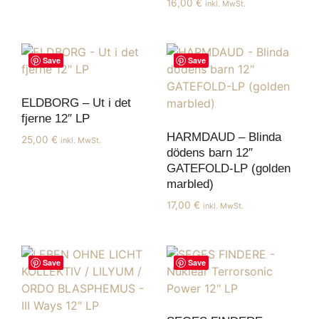
16,00
€
inkl. MwSt.
Save
Save
ELDBORG – Ut i det
fjerne 12″ LP
HARMDAUD – Blinda
25,00
€
inkl. MwSt.
dödens barn 12″
GATEFOLD-LP (golden
marbled)
17,00
€
inkl. MwSt.
Save
Save