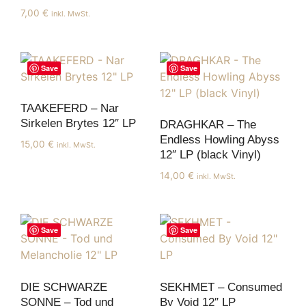
7,00
€
inkl. MwSt.
Save
Save
TAAKEFERD – Nar
Sirkelen Brytes 12″ LP
DRAGHKAR – The
Endless Howling Abyss
15,00
€
inkl. MwSt.
12″ LP (black Vinyl)
14,00
€
inkl. MwSt.
Save
Save
DIE SCHWARZE
SEKHMET – Consumed
SONNE – Tod und
By Void 12″ LP