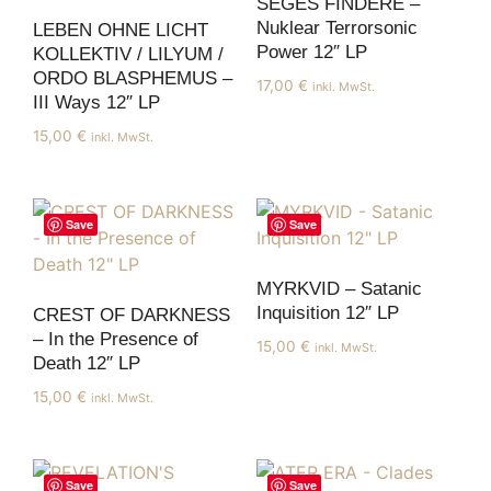
SEGES FINDERE –
Nuklear Terrorsonic
LEBEN OHNE LICHT
Power 12″ LP
KOLLEKTIV / LILYUM /
ORDO BLASPHEMUS –
17,00
€
inkl. MwSt.
III Ways 12″ LP
15,00
€
inkl. MwSt.
Save
Save
MYRKVID – Satanic
Inquisition 12″ LP
CREST OF DARKNESS
– In the Presence of
15,00
€
inkl. MwSt.
Death 12″ LP
15,00
€
inkl. MwSt.
Save
Save