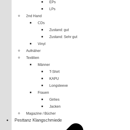
EPs
LPs
2nd Hand
CDs
Zustand: gut
Zustand: Sehr gut
Vinyl
Aufnäher
Textilien
Männer
T-Shirt
KAPU
Longsleeve
Frauen
Girlies
Jacken
Magazine / Bücher
Pesttanz Klangschmiede