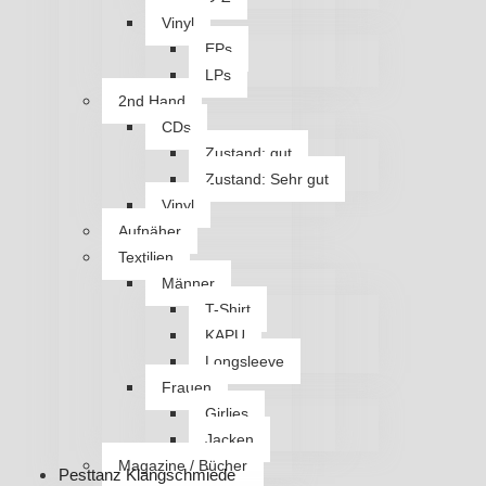
Vinyl
EPs
LPs
2nd Hand
CDs
Zustand: gut
Zustand: Sehr gut
Vinyl
Aufnäher
Textilien
Männer
T-Shirt
KAPU
Longsleeve
Frauen
Girlies
Jacken
Magazine / Bücher
Pesttanz Klangschmiede