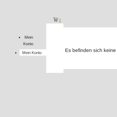
0
Mein
Konto
Es befinden sich keine
Mein Konto