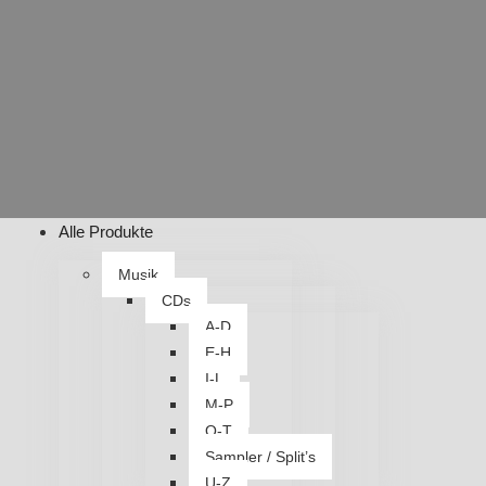
Alle Produkte
Musik
CDs
A-D
E-H
I-L
M-P
Q-T
Sampler / Split’s
U-Z