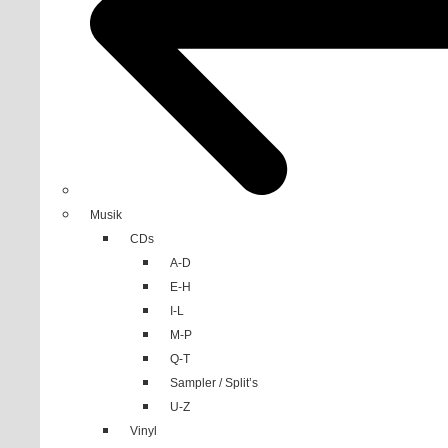
Musik
CDs
A-D
E-H
I-L
M-P
Q-T
Sampler / Split’s
U-Z
Vinyl