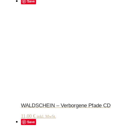
Save
WALDSCHEIN – Verborgene Pfade CD
11,00
€
inkl. MwSt.
Save