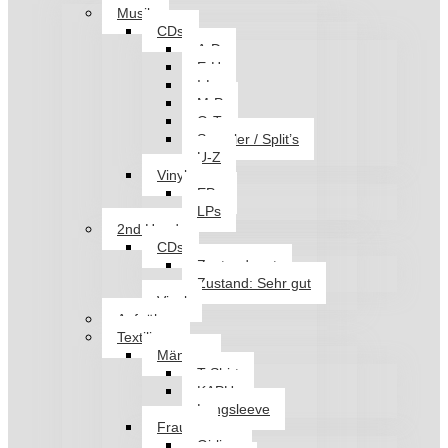
Musik
CDs
A-D
E-H
I-L
M-P
Q-T
Sampler / Split’s
U-Z
Vinyl
EPs
LPs
2nd Hand
CDs
Zustand: gut
Zustand: Sehr gut
Vinyl
Aufnäher
Textilien
Männer
T-Shirt
KAPU
Longsleeve
Frauen
Girlies