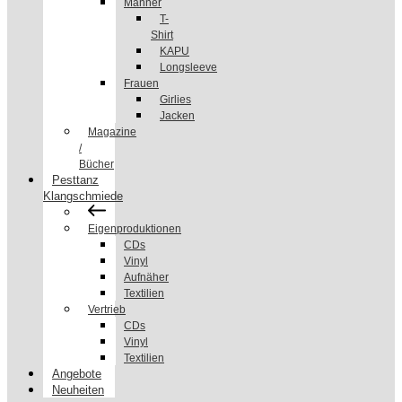
Männer
T-
Shirt
KAPU
Longsleeve
Frauen
Girlies
Jacken
Magazine
/
Bücher
Pesttanz
Klangschmiede
Eigenproduktionen
CDs
Vinyl
Aufnäher
Textilien
Vertrieb
CDs
Vinyl
Textilien
Angebote
Neuheiten