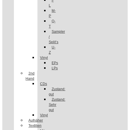
I-
L
M-
P
Q-
T
Sampler
/
Split’s
U-
Z
Vinyl
EPs
LPs
2nd
Hand
CDs
Zustand:
gut
Zustand:
Sehr
gut
Vinyl
Aufnäher
Textilien