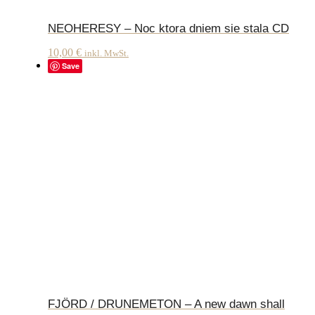
NEOHERESY – Noc ktora dniem sie stala CD
10,00
€
inkl. MwSt.
Save
FJÖRD / DRUNEMETON – A new dawn shall