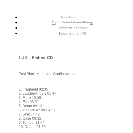
Beschreibung
Zusätzliche Informationen
Produktsicherheit
Rezensionen (0)
LUX – Embed CD
Post Black Metal aus Großbritannien
1. Fragment 02:35
2. Ladder/Angels 06:47
3. Flare 10:56
4. Eve 03:01
5. Beam 09:13
6. You Are a Star 04:57
7. Sink 04:42
8. Gaze 09:32
9. Tomber 11:04
10. Depart 01:36