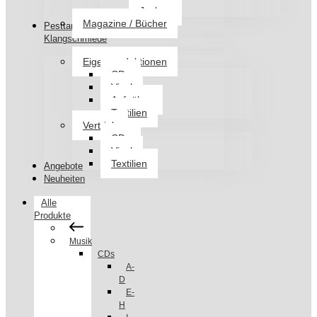
Jacken
Magazine / Bücher
Pesttanz
Klangschmiede
Eigenproduktionen
CDs
Vinyl
Aufnäher
Textilien
Vertrieb
CDs
Vinyl
Textilien
Angebote
Neuheiten
Alle
Produkte
Musik
CDs
A-
D
E-
H