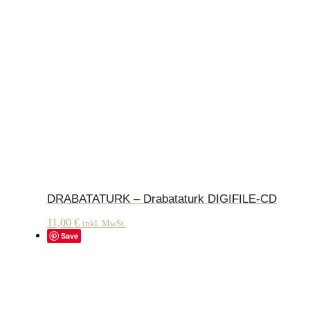
DRABATATURK – Drabataturk DIGIFILE-CD
11,00
€
inkl. MwSt.
Save