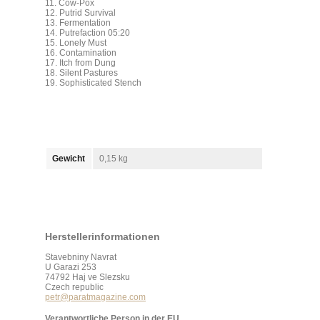
11. Cow-Pox
12. Putrid Survival
13. Fermentation
14. Putrefaction 05:20
15. Lonely Must
16. Contamination
17. Itch from Dung
18. Silent Pastures
19. Sophisticated Stench
Gewicht
0,15 kg
Herstellerinformationen
Stavebniny Navrat
U Garazi 253
74792 Haj ve Slezsku
Czech republic
petr@paratmagazine.com
Verantwortliche Person in der EU