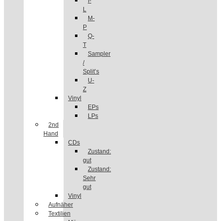
I-
L
M-
P
Q-
T
Sampler
/
Split’s
U-
Z
Vinyl
EPs
LPs
2nd
Hand
CDs
Zustand:
gut
Zustand:
Sehr
gut
Vinyl
Aufnäher
Textilien