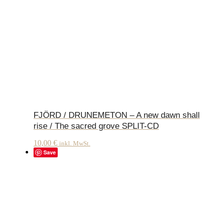
FJÖRD / DRUNEMETON – A new dawn shall
rise / The sacred grove SPLIT-CD
10,00
€
inkl. MwSt.
Save