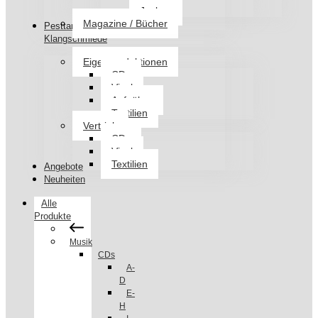
Jacken
Magazine / Bücher
Pesttanz
Klangschmiede
Eigenproduktionen
CDs
Vinyl
Aufnäher
Textilien
Vertrieb
CDs
Vinyl
Textilien
Angebote
Neuheiten
Alle
Produkte
Musik
CDs
A-
D
E-
H