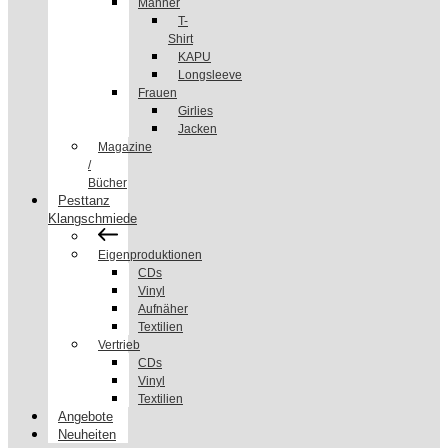
Männer
T-
Shirt
KAPU
Longsleeve
Frauen
Girlies
Jacken
Magazine
/
Bücher
Pesttanz
Klangschmiede
Eigenproduktionen
CDs
Vinyl
Aufnäher
Textilien
Vertrieb
CDs
Vinyl
Textilien
Angebote
Neuheiten