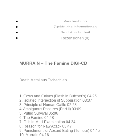
Beschreibung
Zusätzliche Informationen
Produktsicherheit
Rezensionen (0)
MURRAIN – The Famine DIGI-CD
Death Metal aus Tschechien
1. Cows and Calves (Flesh in Butcher’s) 04:25
2. Isolated Interjection of Suppuration 03:37
3. Principle of Human Cattle 02:28
4. Ambiguous Pastures (Part II) 03:09
5. Putrid Survival 05:06
6. The Famine 04:48
7. Filth in Mud-Examination 04:34
8. Reason for Raw Attack 03:47
9. Punishment for Absurd Eating (Tumour) 04:45
10. Murrain 04:16