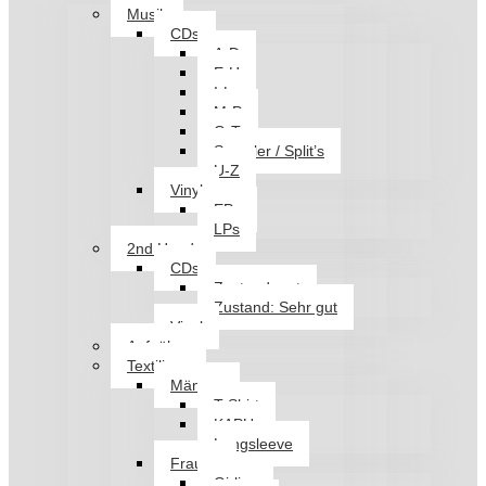
Musik
CDs
A-D
E-H
I-L
M-P
Q-T
Sampler / Split’s
U-Z
Vinyl
EPs
LPs
2nd Hand
CDs
Zustand: gut
Zustand: Sehr gut
Vinyl
Aufnäher
Textilien
Männer
T-Shirt
KAPU
Longsleeve
Frauen
Girlies