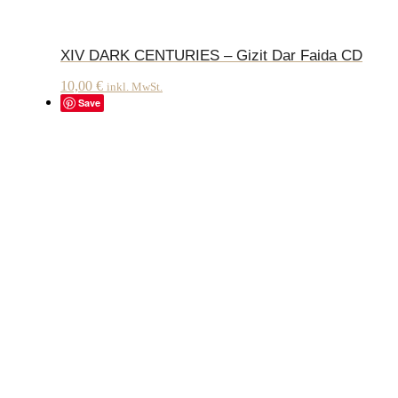
XIV DARK CENTURIES – Gizit Dar Faida CD
10,00
€
inkl. MwSt.
Save