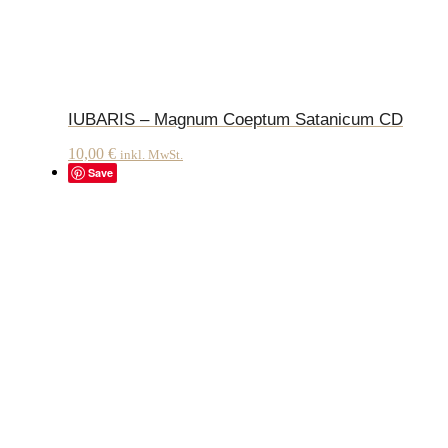
IUBARIS – Magnum Coeptum Satanicum CD
10,00
€
inkl. MwSt.
Save