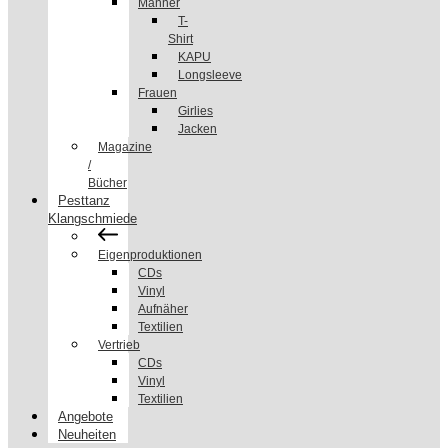
Männer
T-
Shirt
KAPU
Longsleeve
Frauen
Girlies
Jacken
Magazine
/
Bücher
Pesttanz
Klangschmiede
Eigenproduktionen
CDs
Vinyl
Aufnäher
Textilien
Vertrieb
CDs
Vinyl
Textilien
Angebote
Neuheiten