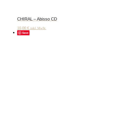
CHIRAL – Abisso CD
10,00
€
inkl. MwSt.
Save