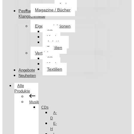
Jacken
Magazine / Bücher
Pesttanz
Klangschmiede
Eigenproduktionen
CDs
Vinyl
Aufnäher
Textilien
Vertrieb
CDs
Vinyl
Textilien
Angebote
Neuheiten
Alle
Produkte
Musik
CDs
A-
D
E-
H