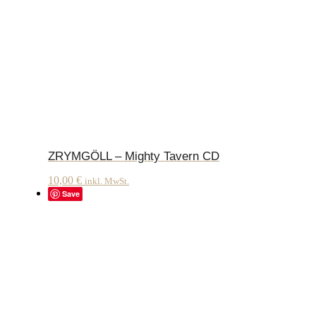
ZRYMGÖLL – Mighty Tavern CD
10,00
€
inkl. MwSt.
Save