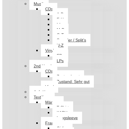
Musik
CDs
A-D
E-H
I-L
M-P
Q-T
Sampler / Split’s
U-Z
Vinyl
EPs
LPs
2nd Hand
CDs
Zustand: gut
Zustand: Sehr gut
Vinyl
Aufnäher
Textilien
Männer
T-Shirt
KAPU
Longsleeve
Frauen
Girlies