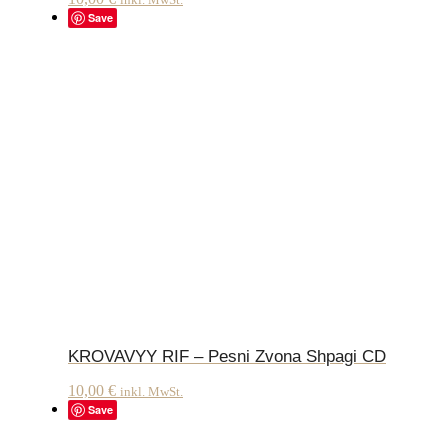
Save
KROVAVYY RIF – Pesni Zvona Shpagi CD
10,00
€
inkl. MwSt.
Save