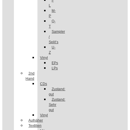
I-
L
M-
P
Q-
T
Sampler
/
Split’s
U-
Z
Vinyl
EPs
LPs
2nd
Hand
CDs
Zustand:
gut
Zustand:
Sehr
gut
Vinyl
Aufnäher
Textilien