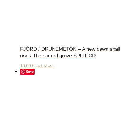
FJÖRD / DRUNEMETON – A new dawn shall
rise / The sacred grove SPLIT-CD
10,00
€
inkl. MwSt.
Save