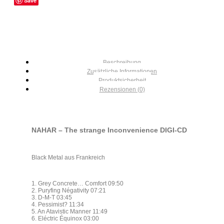
Save
Beschreibung
Zusätzliche Informationen
Produktsicherheit
Rezensionen (0)
NAHAR – The strange Inconvenience DIGI-CD
Black Metal aus Frankreich
1. Grey Concrete… Comfort 09:50
2. Puryfing Négativity 07:21
3. D-M-T 03:45
4. Pessimist? 11:34
5. An Atavistic Manner 11:49
6. Eléctric Équinox 03:00