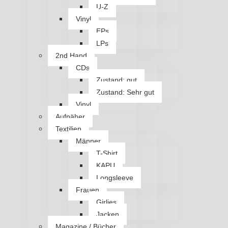
U-Z
Vinyl
EPs
LPs
2nd Hand
CDs
Zustand: gut
Zustand: Sehr gut
Vinyl
Aufnäher
Textilien
Männer
T-Shirt
KAPU
Longsleeve
Frauen
Girlies
Jacken
Magazine / Bücher