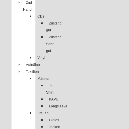
2nd
Hand
CDs
Zustand:
gut
Zustand:
Sehr
gut
Vinyl
Aufnäher
Textilien
Männer
T-
Shirt
KAPU
Longsleeve
Frauen
Girlies
Jacken