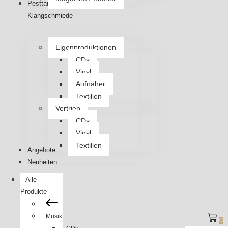
Pesttanz
Klangschmiede
Eigenproduktionen
CDs
Vinyl
Aufnäher
Textilien
Vertrieb
CDs
Vinyl
Textilien
Angebote
Neuheiten
Alle
Produkte
Musik
0