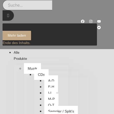
Mehr laden
Ende des Inhalts.
Alle
Produkte
Musik
CDs
A-D
E-H
I-L
M-P
Q-T
Sampler / Split’s