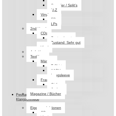
Q-T
Sampler / Split’s
U-Z
Vinyl
EPs
LPs
2nd Hand
CDs
Zustand: gut
Zustand: Sehr gut
Vinyl
Aufnäher
Textilien
Männer
T-Shirt
KAPU
Longsleeve
Frauen
Girlies
Jacken
Magazine / Bücher
Pesttanz
Klangschmiede
Eigenproduktionen
CDs