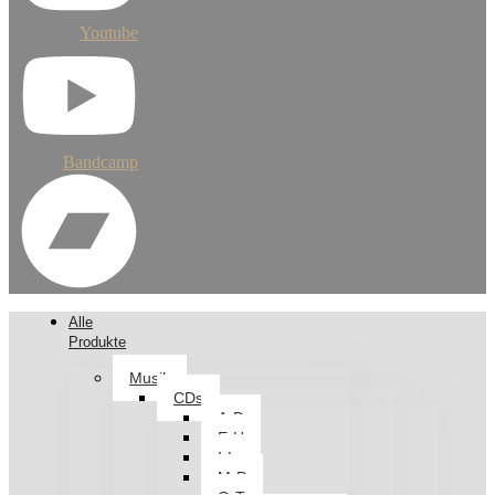
Youtube
Bandcamp
Alle
Produkte
Musik
CDs
A-D
E-H
I-L
M-P