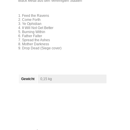
Black Metal aus den Vereinigten Staaten
1. Feed the Ravens
2. Come Forth
3. Ye Ophidian
4. It Will Not Get Better
5. Burning Within
6. Father Falter
7. Spread the Ashes
8. Mother Darkness
9. Drop Dead (Siege cover)
Gewicht
0,15 kg