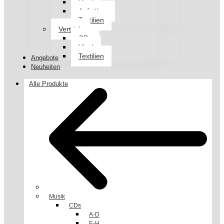
Vinyl
Aufnäher
Textilien
Vertrieb
CDs
Vinyl
Textilien
Angebote
Neuheiten
Alle Produkte
Musik
CDs
A-D
E-H