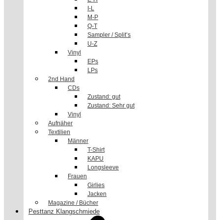
I-L
M-P
Q-T
Sampler / Split’s
U-Z
Vinyl
EPs
LPs
2nd Hand
CDs
Zustand: gut
Zustand: Sehr gut
Vinyl
Aufnäher
Textilien
Männer
T-Shirt
KAPU
Longsleeve
Frauen
Girlies
Jacken
Magazine / Bücher
Pesttanz Klangschmiede