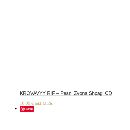
KROVAVYY RIF – Pesni Zvona Shpagi CD
10,00
€
inkl. MwSt.
Save