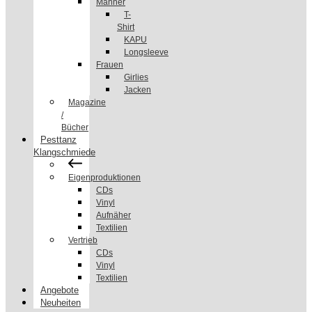
Männer
T-
Shirt
KAPU
Longsleeve
Frauen
Girlies
Jacken
Magazine
/
Bücher
Pesttanz
Klangschmiede
Eigenproduktionen
CDs
Vinyl
Aufnäher
Textilien
Vertrieb
CDs
Vinyl
Textilien
Angebote
Neuheiten