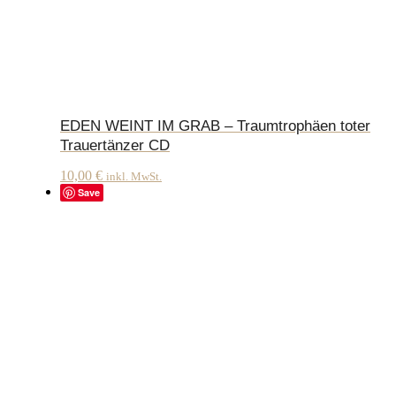
EDEN WEINT IM GRAB – Traumtrophäen toter
Trauertänzer CD
10,00
€
inkl. MwSt.
Save