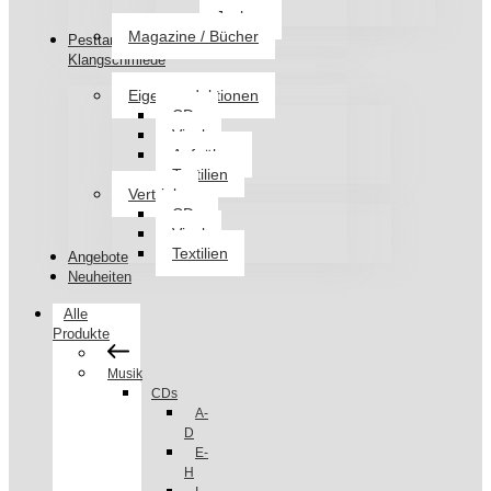
Jacken
Magazine / Bücher
Pesttanz
Klangschmiede
Eigenproduktionen
CDs
Vinyl
Aufnäher
Textilien
Vertrieb
CDs
Vinyl
Textilien
Angebote
Neuheiten
Alle
Produkte
Musik
CDs
A-
D
E-
H