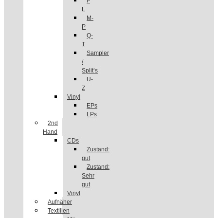
I-
L
M-
P
Q-
T
Sampler
/
Split’s
U-
Z
Vinyl
EPs
LPs
2nd
Hand
CDs
Zustand:
gut
Zustand:
Sehr
gut
Vinyl
Aufnäher
Textilien