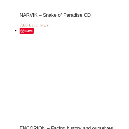
NARVIK – Snake of Paradise CD
7,00
€
inkl. MwSt.
Save
ENCORION – Facing history and ourselves