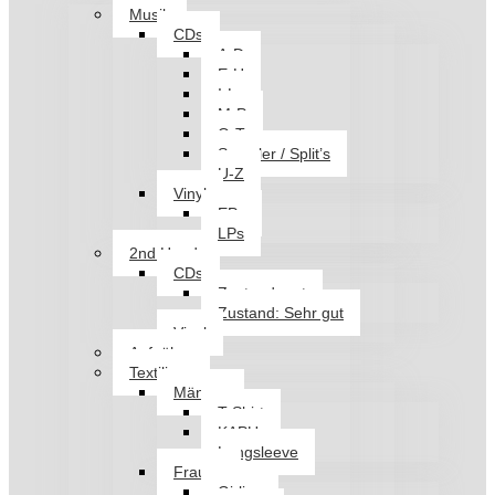
Musik
CDs
A-D
E-H
I-L
M-P
Q-T
Sampler / Split’s
U-Z
Vinyl
EPs
LPs
2nd Hand
CDs
Zustand: gut
Zustand: Sehr gut
Vinyl
Aufnäher
Textilien
Männer
T-Shirt
KAPU
Longsleeve
Frauen
Girlies