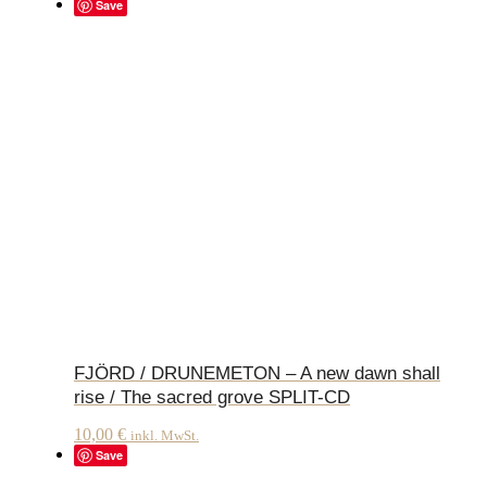
Save
FJÖRD / DRUNEMETON – A new dawn shall
rise / The sacred grove SPLIT-CD
10,00
€
inkl. MwSt.
Save