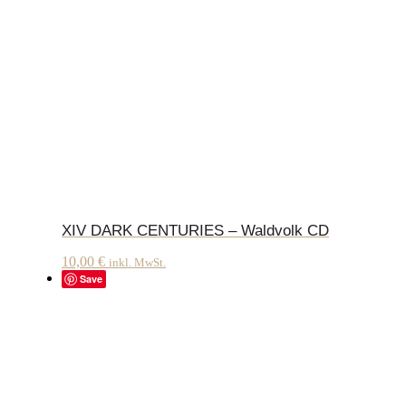
XIV DARK CENTURIES – Waldvolk CD
10,00
€
inkl. MwSt.
Save