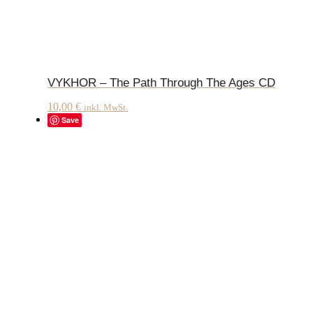
VYKHOR – The Path Through The Ages CD
10,00
€
inkl. MwSt.
Save