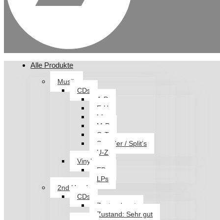
Alle Produkte
Musik
CDs
A-D
E-H
I-L
M-P
Q-T
Sampler / Split’s
U-Z
Vinyl
EPs
LPs
2nd Hand
CDs
Zustand: gut
Zustand: Sehr gut