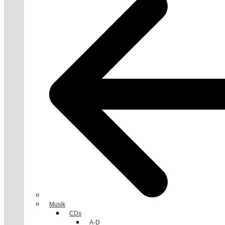
Musik
CDs
A-D