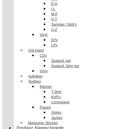
E-H
I-L
M-P
Q-T
Sampler / Split’s
U-Z
Vinyl
EPs
LPs
2nd Hand
CDs
Zustand: gut
Zustand: Sehr gut
Vinyl
Aufnäher
Textilien
Männer
T-Shirt
KAPU
Longsleeve
Frauen
Girlies
Jacken
Magazine / Bücher
Pesttanz Klangschmiede