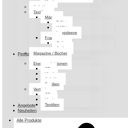
Vinyl
Aufnäher
Textilien
Männer
T-Shirt
KAPU
Longsleeve
Frauen
Girlies
Jacken
Magazine / Bücher
Pesttanz Klangschmiede
Eigenproduktionen
CDs
Vinyl
Aufnäher
Textilien
Vertrieb
CDs
Vinyl
Textilien
Angebote
Neuheiten
Alle Produkte