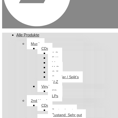
Alle Produkte
Musik
CDs
A-D
E-H
I-L
M-P
Q-T
Sampler / Split’s
U-Z
Vinyl
EPs
LPs
2nd Hand
CDs
Zustand: gut
Zustand: Sehr gut