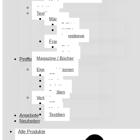
Vinyl
Aufnäher
Textilien
Männer
T-Shirt
KAPU
Longsleeve
Frauen
Girlies
Jacken
Magazine / Bücher
Pesttanz Klangschmiede
Eigenproduktionen
CDs
Vinyl
Aufnäher
Textilien
Vertrieb
CDs
Vinyl
Textilien
Angebote
Neuheiten
Alle Produkte