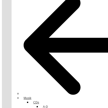
Musik
CDs
A-D