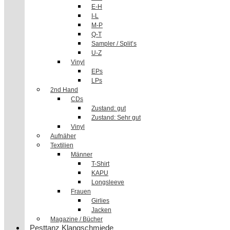
E-H
I-L
M-P
Q-T
Sampler / Split’s
U-Z
Vinyl
EPs
LPs
2nd Hand
CDs
Zustand: gut
Zustand: Sehr gut
Vinyl
Aufnäher
Textilien
Männer
T-Shirt
KAPU
Longsleeve
Frauen
Girlies
Jacken
Magazine / Bücher
Pesttanz Klangschmiede