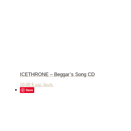
ICETHRONE – Beggar’s Song CD
10,00
€
inkl. MwSt.
Save