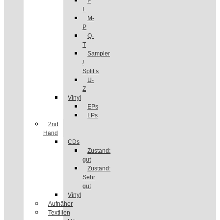
I-
L
M-
P
Q-
T
Sampler
/
Split’s
U-
Z
Vinyl
EPs
LPs
2nd
Hand
CDs
Zustand:
gut
Zustand:
Sehr
gut
Vinyl
Aufnäher
Textilien