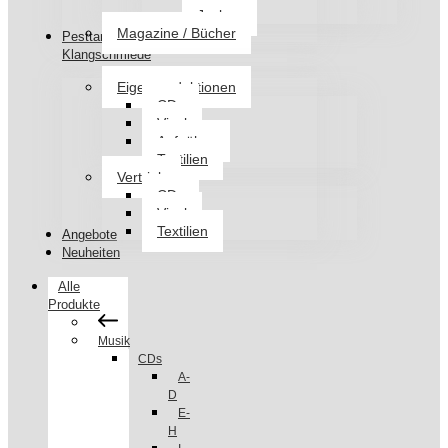
Jacken
Magazine / Bücher
Pesttanz
Klangschmiede
Eigenproduktionen
CDs
Vinyl
Aufnäher
Textilien
Vertrieb
CDs
Vinyl
Textilien
Angebote
Neuheiten
Alle
Produkte
Musik
CDs
A-
D
E-
H