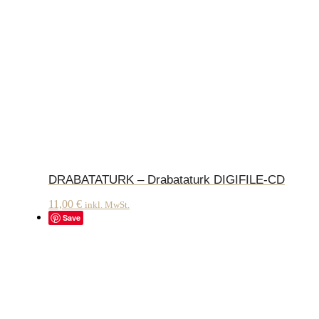
DRABATATURK – Drabataturk DIGIFILE-CD
11,00
€
inkl. MwSt.
Save