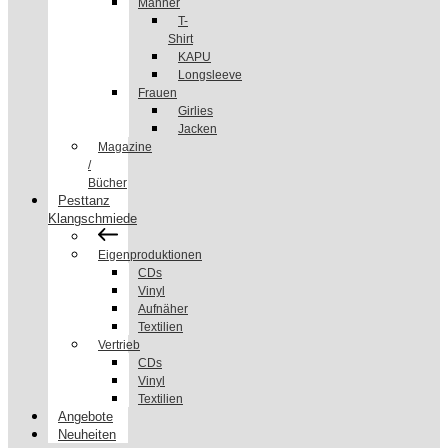
Männer
T-
Shirt
KAPU
Longsleeve
Frauen
Girlies
Jacken
Magazine
/
Bücher
Pesttanz
Klangschmiede
Eigenproduktionen
CDs
Vinyl
Aufnäher
Textilien
Vertrieb
CDs
Vinyl
Textilien
Angebote
Neuheiten