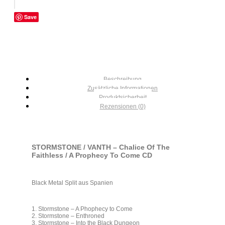
Save
Beschreibung
Zusätzliche Informationen
Produktsicherheit
Rezensionen (0)
STORMSTONE / VANTH – Chalice Of The
Faithless / A Prophecy To Come CD
Black Metal Split aus Spanien
1. Stormstone – A Phophecy to Come
2. Stormstone – Enthroned
3. Stormstone – Into the Black Dungeon