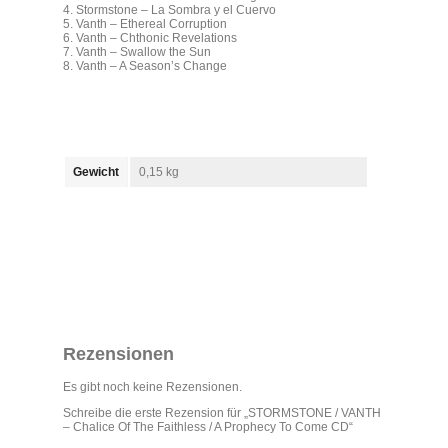
4. Stormstone – La Sombra y el Cuervo
5. Vanth – Ethereal Corruption
6. Vanth – Chthonic Revelations
7. Vanth – Swallow the Sun
8. Vanth – A Season’s Change
Gewicht
0,15 kg
Rezensionen
Es gibt noch keine Rezensionen.
Schreibe die erste Rezension für „STORMSTONE / VANTH
– Chalice Of The Faithless / A Prophecy To Come CD“