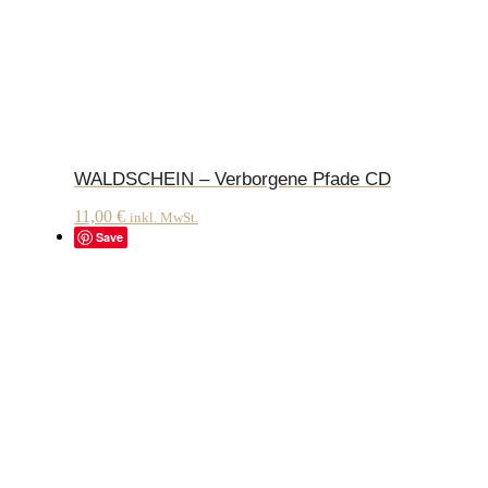
WALDSCHEIN – Verborgene Pfade CD
11,00
€
inkl. MwSt.
Save