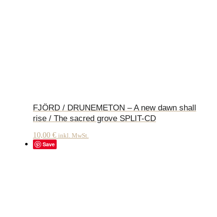
FJÖRD / DRUNEMETON – A new dawn shall
rise / The sacred grove SPLIT-CD
10,00
€
inkl. MwSt.
Save