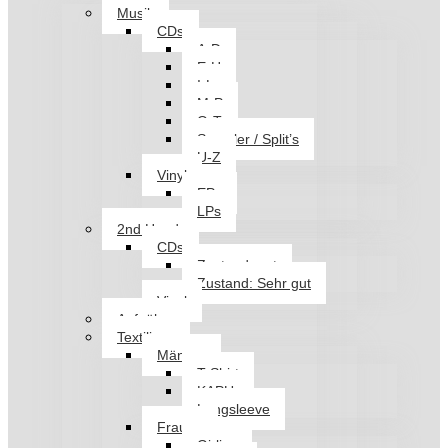
Musik
CDs
A-D
E-H
I-L
M-P
Q-T
Sampler / Split’s
U-Z
Vinyl
EPs
LPs
2nd Hand
CDs
Zustand: gut
Zustand: Sehr gut
Vinyl
Aufnäher
Textilien
Männer
T-Shirt
KAPU
Longsleeve
Frauen
Girlies