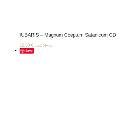
IUBARIS – Magnum Coeptum Satanicum CD
10,00
€
inkl. MwSt.
Save