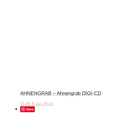
AHNENGRAB – Ahnengrab DIGI-CD
11,00
€
inkl. MwSt.
Save