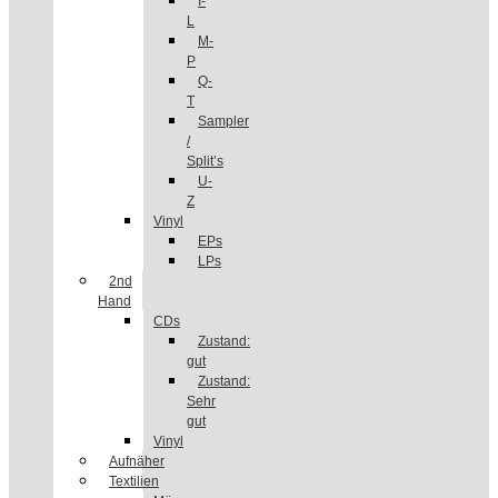
I-
L
M-
P
Q-
T
Sampler
/
Split’s
U-
Z
Vinyl
EPs
LPs
2nd
Hand
CDs
Zustand:
gut
Zustand:
Sehr
gut
Vinyl
Aufnäher
Textilien