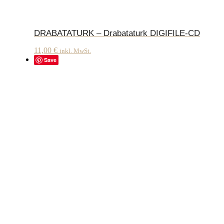
DRABATATURK – Drabataturk DIGIFILE-CD
11,00
€
inkl. MwSt.
Save