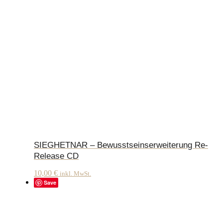
SIEGHETNAR – Bewusstseinserweiterung Re-
Release CD
10,00
€
inkl. MwSt.
Save