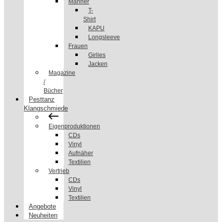
Männer
T-
Shirt
KAPU
Longsleeve
Frauen
Girlies
Jacken
Magazine
/
Bücher
Pesttanz
Klangschmiede
Eigenproduktionen
CDs
Vinyl
Aufnäher
Textilien
Vertrieb
CDs
Vinyl
Textilien
Angebote
Neuheiten