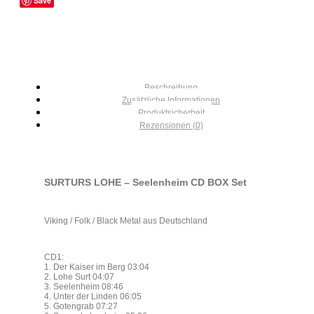
Save
Beschreibung
Zusätzliche Informationen
Produktsicherheit
Rezensionen (0)
SURTURS LOHE – Seelenheim CD BOX Set
Viking / Folk / Black Metal aus Deutschland
CD1:
1. Der Kaiser im Berg 03:04
2. Lohe Surt 04:07
3. Seelenheim 08:46
4. Unter der Linden 06:05
5. Gotengrab 07:27