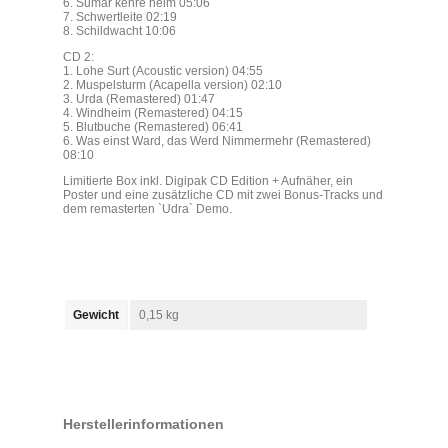
6. Sumar kehre heim 05:06
7. Schwertleite 02:19
8. Schildwacht 10:06
CD 2:
1. Lohe Surt (Acoustic version) 04:55
2. Muspelsturm (Acapella version) 02:10
3. Urda (Remastered) 01:47
4. Windheim (Remastered) 04:15
5. Blutbuche (Remastered) 06:41
6. Was einst Ward, das Werd Nimmermehr (Remastered)
08:10
Limitierte Box inkl. Digipak CD Edition + Aufnäher, ein
Poster und eine zusätzliche CD mit zwei Bonus-Tracks und
dem remasterten `Udra` Demo.
Gewicht
0,15 kg
Herstellerinformationen