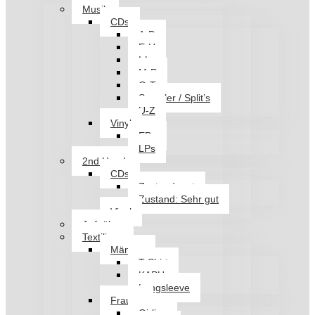
Musik
CDs
A-D
E-H
I-L
M-P
Q-T
Sampler / Split’s
U-Z
Vinyl
EPs
LPs
2nd Hand
CDs
Zustand: gut
Zustand: Sehr gut
Vinyl
Aufnäher
Textilien
Männer
T-Shirt
KAPU
Longsleeve
Frauen
Girlies