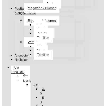
Jacken
Magazine / Bücher
Pesttanz
Klangschmiede
Eigenproduktionen
CDs
Vinyl
Aufnäher
Textilien
Vertrieb
CDs
Vinyl
Textilien
Angebote
Neuheiten
Alle
Produkte
Musik
CDs
A-
D
E-
H