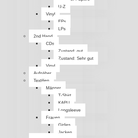
U-Z
Vinyl
EPs
LPs
2nd Hand
CDs
Zustand: gut
Zustand: Sehr gut
Vinyl
Aufnäher
Textilien
Männer
T-Shirt
KAPU
Longsleeve
Frauen
Girlies
Jacken