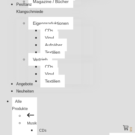
Magazine / Bücher
Pesttanz
Klangschmiede
Eigenproduktionen
CDs
Vinyl
Aufnäher
Textilien
Vertrieb
CDs
Vinyl
Textilien
Angebote
Neuheiten
Alle
Produkte
Musik
0
CDs