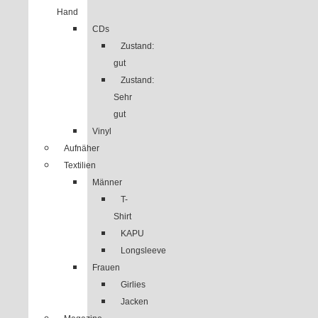
Hand
CDs
Zustand:
gut
Zustand:
Sehr
gut
Vinyl
Aufnäher
Textilien
Männer
T-
Shirt
KAPU
Longsleeve
Frauen
Girlies
Jacken