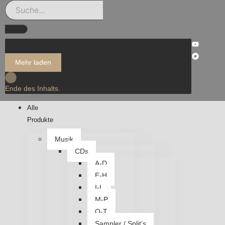
Mehr laden
Ende des Inhalts.
Alle
Produkte
Musik
CDs
A-D
E-H
I-L
M-P
Q-T
Sampler / Split’s