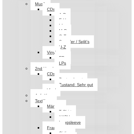
Musik
CDs
A-D
E-H
I-L
M-P
Q-T
Sampler / Split’s
U-Z
Vinyl
EPs
LPs
2nd Hand
CDs
Zustand: gut
Zustand: Sehr gut
Vinyl
Aufnäher
Textilien
Männer
T-Shirt
KAPU
Longsleeve
Frauen
Girlies