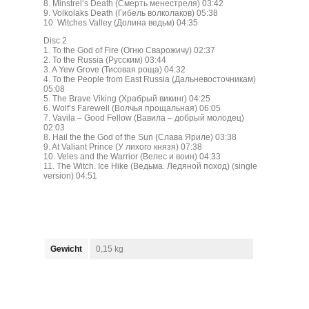
8. Minstrel’s Death (Смерть менестреля) 03:42
9. Volkolaks Death (Гибель волколаков) 05:38
10. Witches Valley (Долина ведьм) 04:35
Disc 2
1. To the God of Fire (Огню Сварожичу) 02:37
2. To the Russia (Русским) 03:44
3. A Yew Grove (Тисовая роща) 04:32
4. To the People from East Russia (Дальневосточникам)
05:08
5. The Brave Viking (Храбрый викинг) 04:25
6. Wolf’s Farewell (Волчья прощальная) 06:05
7. Vavila – Good Fellow (Вавила – добрый молодец)
02:03
8. Hail the the God of the Sun (Слава Яриле) 03:38
9. At Valiant Prince (У лихого князя) 07:38
10. Veles and the Warrior (Велес и воин) 04:33
11. The Witch. Ice Hike (Ведьма. Ледяной поход) (single
version) 04:51
Gewicht
0,15 kg