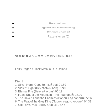
Beschreibung
Zusätzliche Informationen
Produktsicherheit
Rezensionen (0)
VOLKOLAK – MMII-MMIV DIGI-DCD
Folk / Pagan / Black Metal aus Russland
Disc 1
1. Silver Horn (Серебряный рог) 01:59
2. Violent Fight (Неистовый бой) 05:49
3. Eternal Fire (Вечный огонь) 06:19
4. Feast Under the Mountain (Пир под горой) 02:09
5. The Ravens and the Enemies (Вороны да вороги) 05:36
6. The Feat of the Grey King (Подвиг седого короля) 04:39
7. Odin’s Wolves (Волки Одина) 02:47