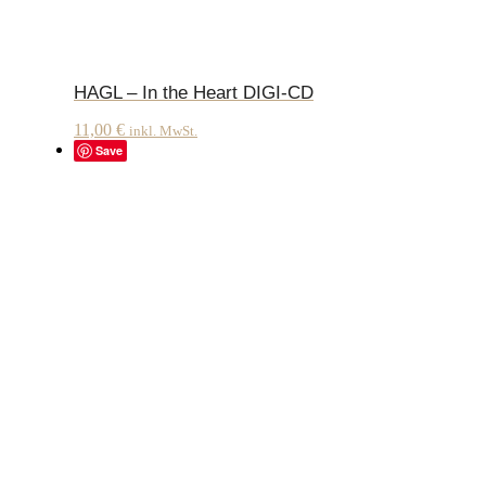
HAGL – In the Heart DIGI-CD
11,00
€
inkl. MwSt.
Save