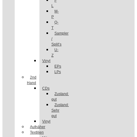
I-
L
M-
P
Q-
T
Sampler
/
Split’s
U-
Z
Vinyl
EPs
LPs
2nd
Hand
CDs
Zustand:
gut
Zustand:
Sehr
gut
Vinyl
Aufnäher
Textilien