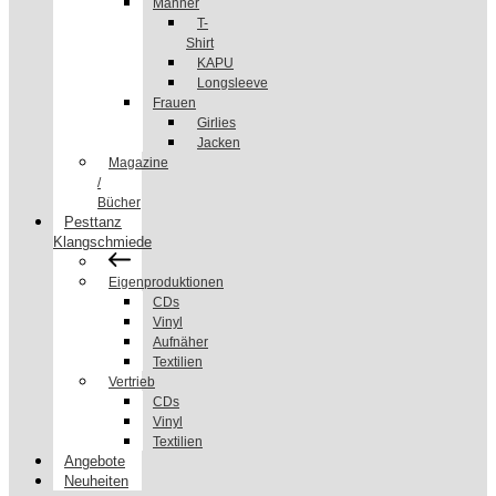
Männer
T-
Shirt
KAPU
Longsleeve
Frauen
Girlies
Jacken
Magazine
/
Bücher
Pesttanz
Klangschmiede
Eigenproduktionen
CDs
Vinyl
Aufnäher
Textilien
Vertrieb
CDs
Vinyl
Textilien
Angebote
Neuheiten