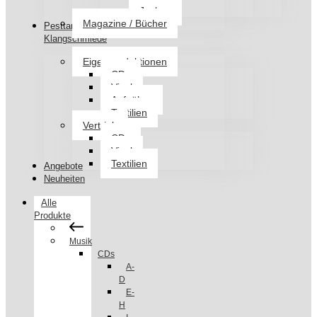
Jacken
Magazine / Bücher
Pesttanz
Klangschmiede
Eigenproduktionen
CDs
Vinyl
Aufnäher
Textilien
Vertrieb
CDs
Vinyl
Textilien
Angebote
Neuheiten
Alle
Produkte
Musik
CDs
A-
D
E-
H