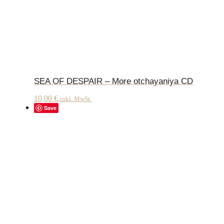
SEA OF DESPAIR – More otchayaniya CD
10,00
€
inkl. MwSt.
Save