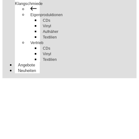
Klangschmiede
Eigenproduktionen
CDs
Vinyl
Aufnäher
Textilien
Vertrieb
CDs
Vinyl
Textilien
Angebote
Neuheiten