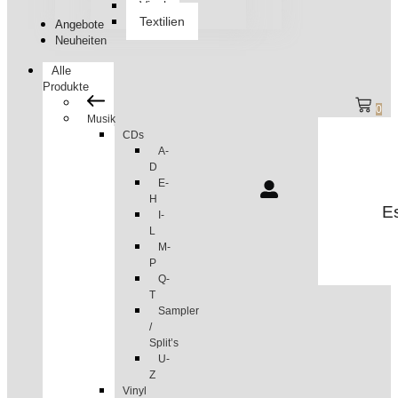
Vinyl
Textilien
Angebote
Neuheiten
Alle
Produkte
0
Musik
CDs
A-
D
E-
H
Es
I-
L
M-
P
Q-
T
Sampler
/
Split’s
U-
Z
Vinyl