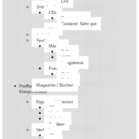
LPs
2nd Hand
CDs
Zustand: gut
Zustand: Sehr gut
Vinyl
Aufnäher
Textilien
Männer
T-Shirt
KAPU
Longsleeve
Frauen
Girlies
Jacken
Magazine / Bücher
Pesttanz
Klangschmiede
Eigenproduktionen
CDs
Vinyl
Aufnäher
Textilien
Vertrieb
CDs