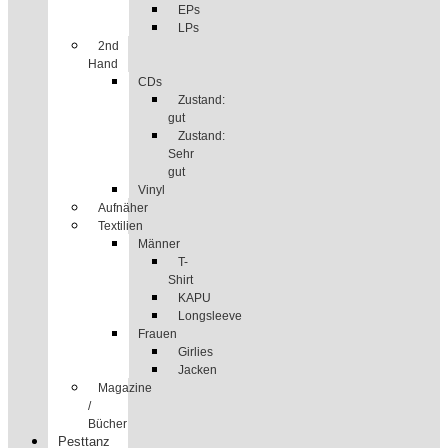
EPs
LPs
2nd
Hand
CDs
Zustand:
gut
Zustand:
Sehr
gut
Vinyl
Aufnäher
Textilien
Männer
T-
Shirt
KAPU
Longsleeve
Frauen
Girlies
Jacken
Magazine
/
Bücher
Pesttanz