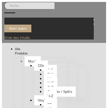
Mehr laden
Ende des Inhalts.
Alle
Produkte
Musik
CDs
A-D
E-H
I-L
M-P
Q-T
Sampler / Split’s
U-Z
Vinyl
EPs