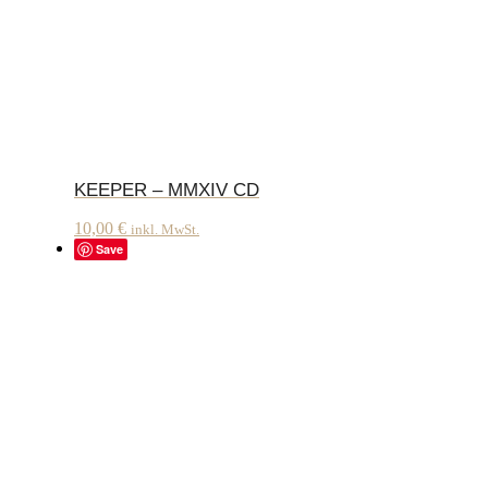
KEEPER – MMXIV CD
10,00
€
inkl. MwSt.
Save