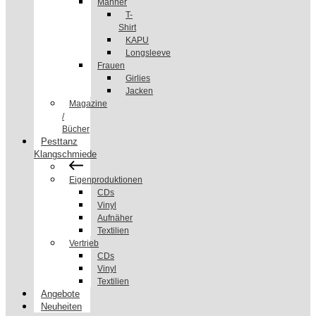
Männer
T-
Shirt
KAPU
Longsleeve
Frauen
Girlies
Jacken
Magazine
/
Bücher
Pesttanz
Klangschmiede
Eigenproduktionen
CDs
Vinyl
Aufnäher
Textilien
Vertrieb
CDs
Vinyl
Textilien
Angebote
Neuheiten