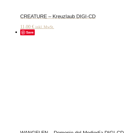
CREATURE – Kreuzlaub DIGI-CD
11,00
€
inkl. MwSt.
Save
WANGELEN – Demonio del Mediodía DIGI-CD