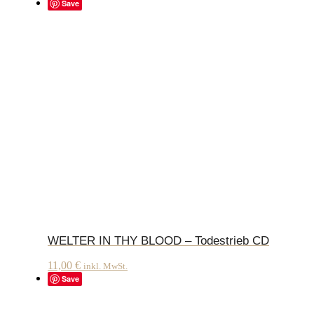
Save
WELTER IN THY BLOOD – Todestrieb CD
11,00
€
inkl. MwSt.
Save