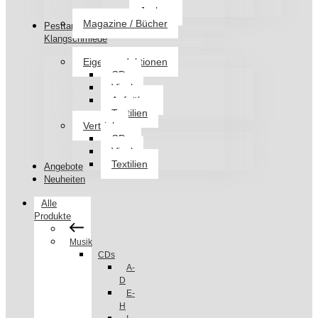
Jacken
Magazine / Bücher
Pesttanz
Klangschmiede
Eigenproduktionen
CDs
Vinyl
Aufnäher
Textilien
Vertrieb
CDs
Vinyl
Textilien
Angebote
Neuheiten
Alle
Produkte
Musik
CDs
A-
D
E-
H