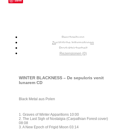
Save
Beschreibung
Zusätzliche Informationen
Produktsicherheit
Rezensionen (0)
WINTER BLACKNESS – De sepulcris venit
lunarem CD
Black Metal aus Polen
1. Graves of Winter Apparitions 10:00
2. The Last Sigh of Nostalgia (Carpathian Forest cover)
08:08
3. A New Epoch of Frigid Moon 03:14