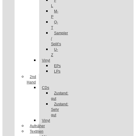
I-
L
M-
P
Q-
T
Sampler
/
Split’s
U-
Z
Vinyl
EPs
LPs
2nd
Hand
CDs
Zustand:
gut
Zustand:
Sehr
gut
Vinyl
Aufnäher
Textilien