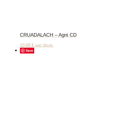
CRUADALACH – Agni CD
10,00
€
inkl. MwSt.
Save