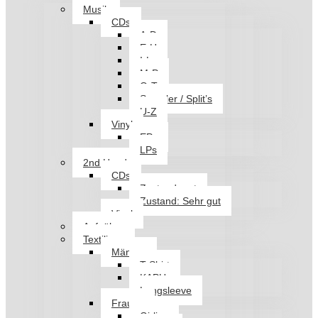
Musik
CDs
A-D
E-H
I-L
M-P
Q-T
Sampler / Split’s
U-Z
Vinyl
EPs
LPs
2nd Hand
CDs
Zustand: gut
Zustand: Sehr gut
Vinyl
Aufnäher
Textilien
Männer
T-Shirt
KAPU
Longsleeve
Frauen
Girlies