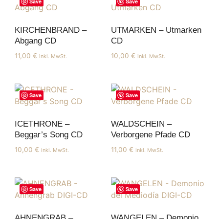
Save
Save
KIRCHENBRAND –
UTMARKEN – Utmarken
Abgang CD
CD
11,00
€
10,00
€
inkl. MwSt.
inkl. MwSt.
Save
Save
ICETHRONE –
WALDSCHEIN –
Beggar’s Song CD
Verborgene Pfade CD
10,00
€
11,00
€
inkl. MwSt.
inkl. MwSt.
Save
Save
AHNENGRAB –
WANGELEN – Demonio