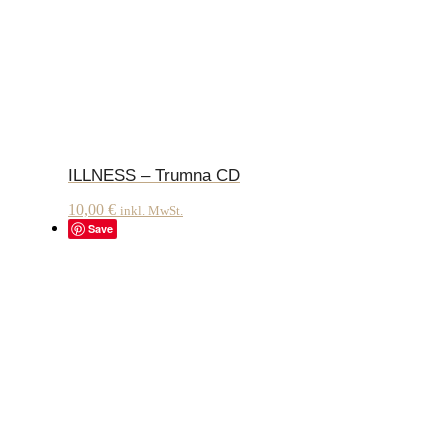
ILLNESS – Trumna CD
10,00
€
inkl. MwSt.
Save