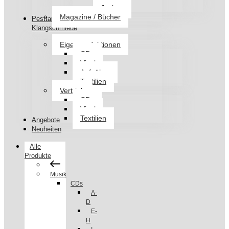
Jacken
Magazine / Bücher
Pesttanz
Klangschmiede
Eigenproduktionen
CDs
Vinyl
Aufnäher
Textilien
Vertrieb
CDs
Vinyl
Textilien
Angebote
Neuheiten
Alle
Produkte
Musik
CDs
A-
D
E-
H