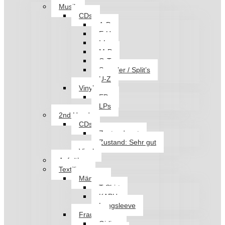
Musik
CDs
A-D
E-H
I-L
M-P
Q-T
Sampler / Split’s
U-Z
Vinyl
EPs
LPs
2nd Hand
CDs
Zustand: gut
Zustand: Sehr gut
Vinyl
Aufnäher
Textilien
Männer
T-Shirt
KAPU
Longsleeve
Frauen
Girlies