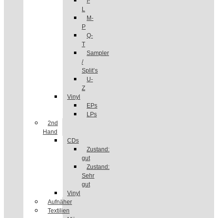
I-
L
M-
P
Q-
T
Sampler
/
Split’s
U-
Z
Vinyl
EPs
LPs
2nd
Hand
CDs
Zustand:
gut
Zustand:
Sehr
gut
Vinyl
Aufnäher
Textilien