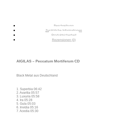
Beschreibung
Zusätzliche Informationen
Produktsicherheit
Rezensionen (0)
AIGILAS – Peccatum Mortiferum CD
Black Metal aus Deutschland
1. Superbia 06:42
2. Avaritia 05:57
3. Luxuria 05:58
4. Ira 05:28
5. Gula 05:03
6. Invidia 05:16
7. Acedia 05:30