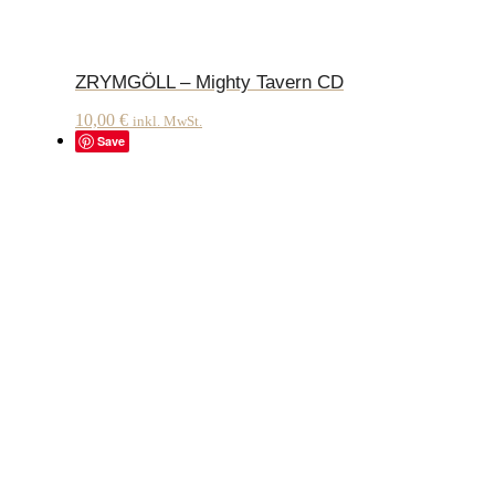
ZRYMGÖLL – Mighty Tavern CD
10,00
€
inkl. MwSt.
Save