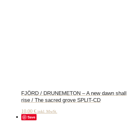
FJÖRD / DRUNEMETON – A new dawn shall
rise / The sacred grove SPLIT-CD
10,00
€
inkl. MwSt.
Save