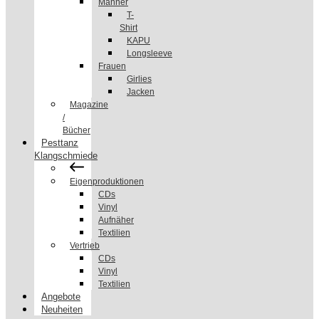
Männer
T-
Shirt
KAPU
Longsleeve
Frauen
Girlies
Jacken
Magazine
/
Bücher
Pesttanz
Klangschmiede
Eigenproduktionen
CDs
Vinyl
Aufnäher
Textilien
Vertrieb
CDs
Vinyl
Textilien
Angebote
Neuheiten