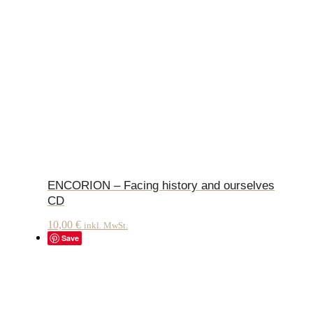
ENCORION – Facing history and ourselves
CD
10,00
€
inkl. MwSt.
Save