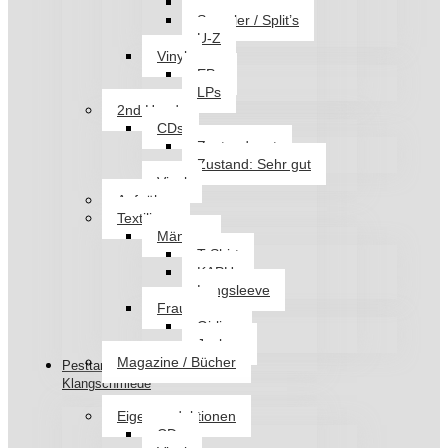
Q-T
Sampler / Split’s
U-Z
Vinyl
EPs
LPs
2nd Hand
CDs
Zustand: gut
Zustand: Sehr gut
Vinyl
Aufnäher
Textilien
Männer
T-Shirt
KAPU
Longsleeve
Frauen
Girlies
Jacken
Magazine / Bücher
Pesttanz
Klangschmiede
Eigenproduktionen
CDs