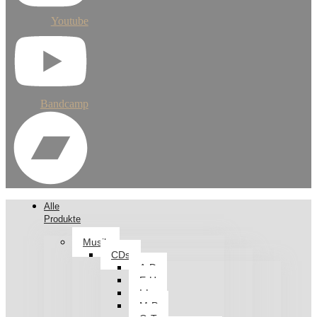
Youtube
Bandcamp
Alle
Produkte
Musik
CDs
A-D
E-H
I-L
M-P