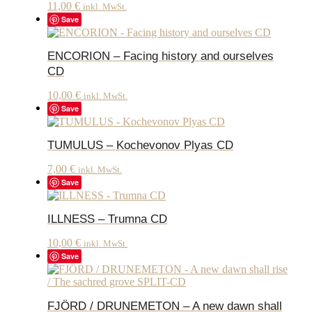
11,00
€
inkl. MwSt.
Save
ENCORION – Facing history and ourselves
CD
10,00
€
inkl. MwSt.
Save
TUMULUS – Kochevonov Plyas CD
7,00
€
inkl. MwSt.
Save
ILLNESS – Trumna CD
10,00
€
inkl. MwSt.
Save
FJÖRD / DRUNEMETON – A new dawn shall