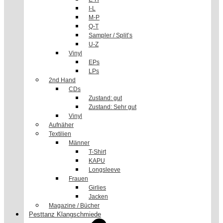
I-L
M-P
Q-T
Sampler / Split’s
U-Z
Vinyl
EPs
LPs
2nd Hand
CDs
Zustand: gut
Zustand: Sehr gut
Vinyl
Aufnäher
Textilien
Männer
T-Shirt
KAPU
Longsleeve
Frauen
Girlies
Jacken
Magazine / Bücher
Pesttanz Klangschmiede