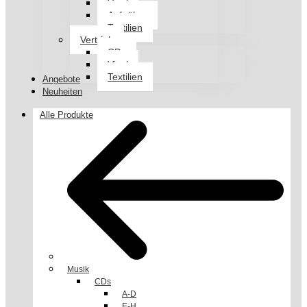
Vinyl
Aufnäher
Textilien
Vertrieb
CDs
Vinyl
Textilien
Angebote
Neuheiten
Alle Produkte
Musik
CDs
A-D
E-H