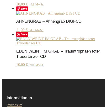
10,00
€
inkl. MwSt.
Save
AHNENGRAB – Ahnengrab DIGI-CD
11,00
€
inkl. MwSt.
Save
EDEN WEINT IM GRAB – Traumtrophäen toter
Trauertänzer CD
10,00
€
inkl. MwSt.
Informationen
Impressum