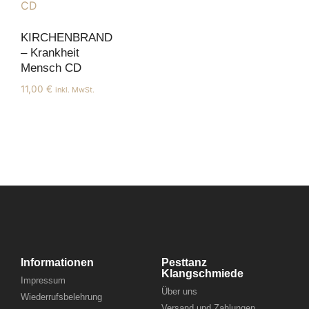
KIRCHENBRAND
– Krankheit
Mensch CD
11,00
€
inkl. MwSt.
Informationen
Pesttanz
Klangschmiede
Impressum
Über uns
Wiederrufsbelehrung
Versand und Zahlungen