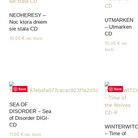
NEOHERESY –
UTMARKEN
Noc ktora dniem
– Utmarken
sie stala CD
CD
10,00
€
inkl. MwSt.
10,00
€
inkl.
MwSt.
Save
Save
SEA OF
DISORDER – Sea
of Disorder DIGI-
CD
WINTERWIT
– Time of
11,00
€
inkl. MwSt.