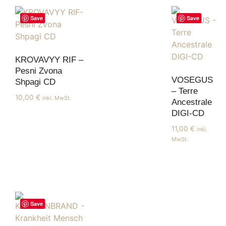
Save
Save
KROVAVYY RIF –
Pesni Zvona
VOSEGUS
Shpagi CD
– Terre
10,00
€
inkl. MwSt.
Ancestrale
DIGI-CD
11,00
€
inkl.
MwSt.
Save