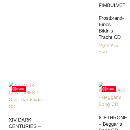
FIMBULVET
–
Frostbrand-
Eines
Bildnis
Tracht CD
10,00
€
inkl.
MwSt.
Save
Save
ICETHRONE
XIV DARK
– Beggar’s
CENTURIES –