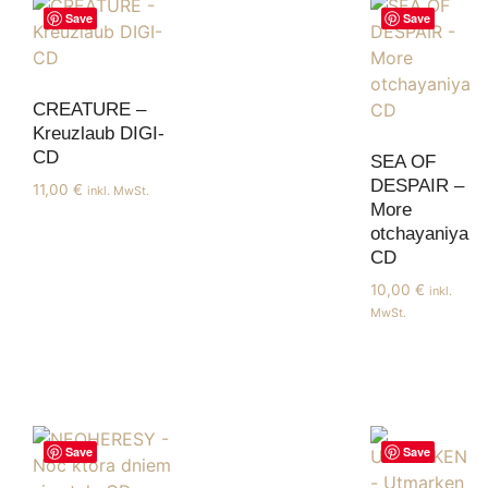
Save
Save
CREATURE –
Kreuzlaub DIGI-
CD
SEA OF
DESPAIR –
11,00
€
inkl. MwSt.
More
otchayaniya
CD
10,00
€
inkl.
MwSt.
Save
Save