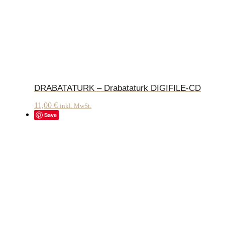
DRABATATURK – Drabataturk DIGIFILE-CD
11,00
€
inkl. MwSt.
Save