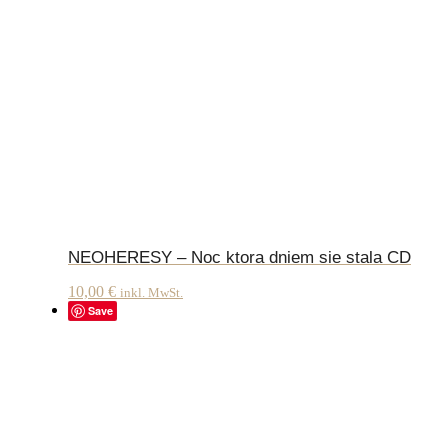
NEOHERESY – Noc ktora dniem sie stala CD
10,00
€
inkl. MwSt.
Save