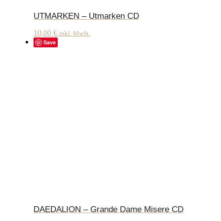
UTMARKEN – Utmarken CD
10,00
€
inkl. MwSt.
Save
DAEDALION – Grande Dame Misere CD