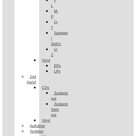
I-
L
M-
P
Q-
T
Sampler
/
Split’s
U-
Z
Vinyl
EPs
LPs
2nd
Hand
CDs
Zustand:
gut
Zustand:
Sehr
gut
Vinyl
Aufnäher
Textilien