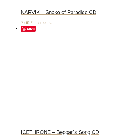
NARVIK – Snake of Paradise CD
7,00
€
inkl. MwSt.
Save
ICETHRONE – Beggar’s Song CD