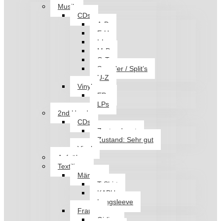
Musik
CDs
A-D
E-H
I-L
M-P
Q-T
Sampler / Split’s
U-Z
Vinyl
EPs
LPs
2nd Hand
CDs
Zustand: gut
Zustand: Sehr gut
Vinyl
Aufnäher
Textilien
Männer
T-Shirt
KAPU
Longsleeve
Frauen
Girlies