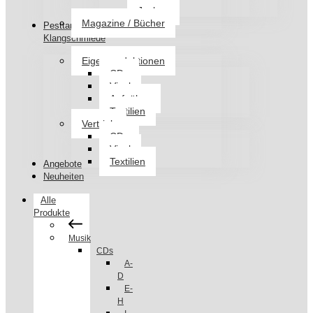
Jacken
Magazine / Bücher
Pesttanz
Klangschmiede
Eigenproduktionen
CDs
Vinyl
Aufnäher
Textilien
Vertrieb
CDs
Vinyl
Textilien
Angebote
Neuheiten
Alle
Produkte
Musik
CDs
A-
D
E-
H