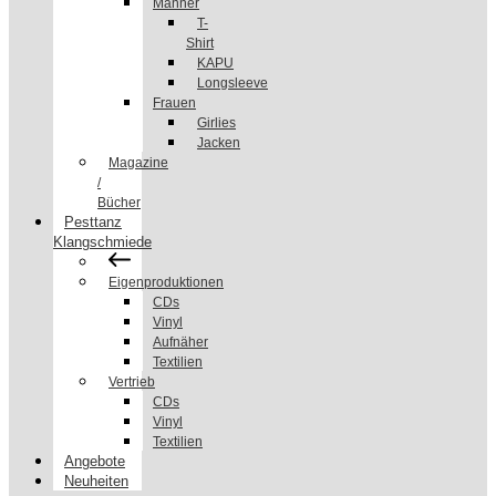
Männer
T-
Shirt
KAPU
Longsleeve
Frauen
Girlies
Jacken
Magazine
/
Bücher
Pesttanz
Klangschmiede
Eigenproduktionen
CDs
Vinyl
Aufnäher
Textilien
Vertrieb
CDs
Vinyl
Textilien
Angebote
Neuheiten