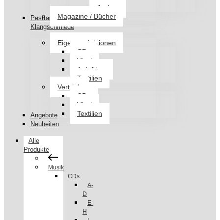
Jacken
Magazine / Bücher
Pesttanz
Klangschmiede
Eigenproduktionen
CDs
Vinyl
Aufnäher
Textilien
Vertrieb
CDs
Vinyl
Textilien
Angebote
Neuheiten
Alle
Produkte
Musik
CDs
A-
D
E-
H