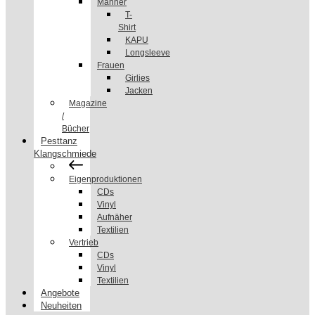
Männer
T-
Shirt
KAPU
Longsleeve
Frauen
Girlies
Jacken
Magazine
/
Bücher
Pesttanz
Klangschmiede
Eigenproduktionen
CDs
Vinyl
Aufnäher
Textilien
Vertrieb
CDs
Vinyl
Textilien
Angebote
Neuheiten