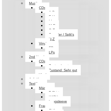
Musik
CDs
A-D
E-H
I-L
M-P
Q-T
Sampler / Split’s
U-Z
Vinyl
EPs
LPs
2nd Hand
CDs
Zustand: gut
Zustand: Sehr gut
Vinyl
Aufnäher
Textilien
Männer
T-Shirt
KAPU
Longsleeve
Frauen
Girlies