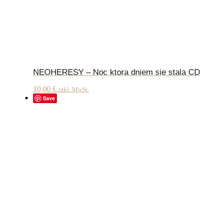
NEOHERESY – Noc ktora dniem sie stala CD
10,00
€
inkl. MwSt.
Save