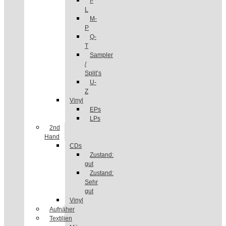
I-
L
M-
P
Q-
T
Sampler
/
Split’s
U-
Z
Vinyl
EPs
LPs
2nd
Hand
CDs
Zustand:
gut
Zustand:
Sehr
gut
Vinyl
Aufnäher
Textilien