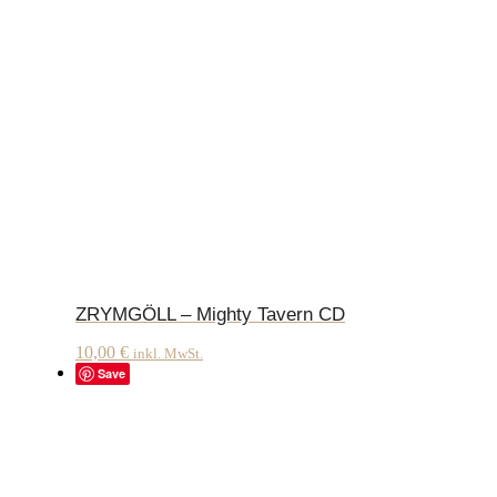
ZRYMGÖLL – Mighty Tavern CD
10,00
€
inkl. MwSt.
Save