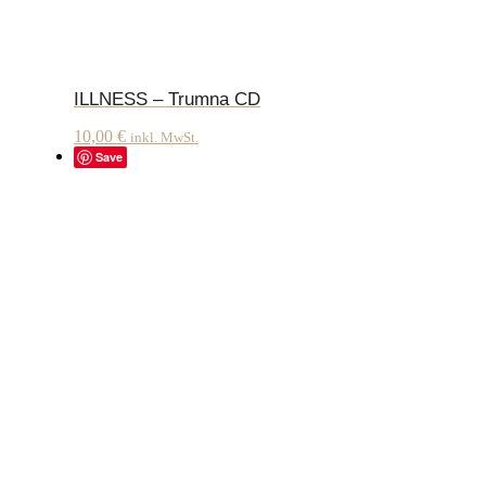
ILLNESS – Trumna CD
10,00
€
inkl. MwSt.
Save