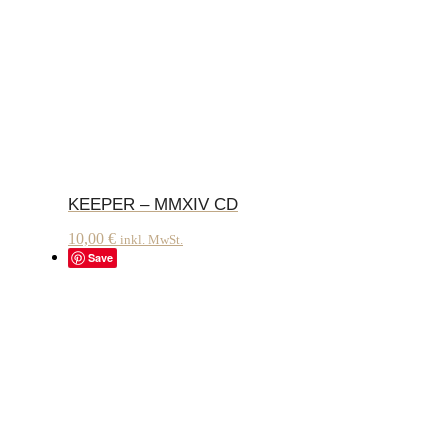
KEEPER – MMXIV CD
10,00
€
inkl. MwSt.
Save