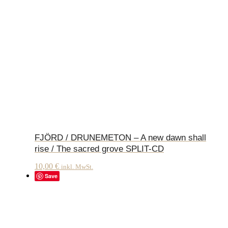
FJÖRD / DRUNEMETON – A new dawn shall
rise / The sacred grove SPLIT-CD
10,00
€
inkl. MwSt.
Save