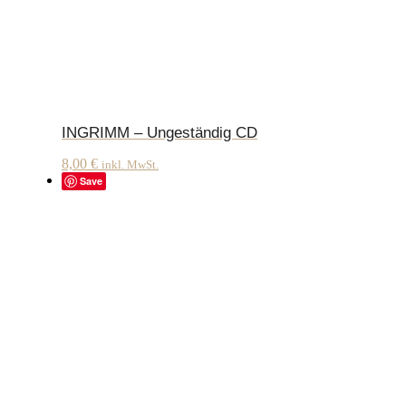
INGRIMM – Ungeständig CD
8,00
€
inkl. MwSt.
Save