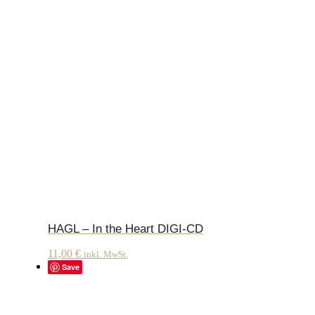
HAGL – In the Heart DIGI-CD
11,00
€
inkl. MwSt.
Save