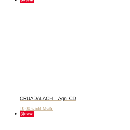
Save
CRUADALACH – Agni CD
10,00
€
inkl. MwSt.
Save