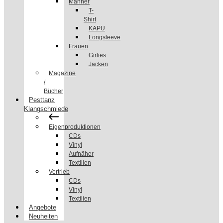
Männer
T-
Shirt
KAPU
Longsleeve
Frauen
Girlies
Jacken
Magazine
/
Bücher
Pesttanz
Klangschmiede
Eigenproduktionen
CDs
Vinyl
Aufnäher
Textilien
Vertrieb
CDs
Vinyl
Textilien
Angebote
Neuheiten