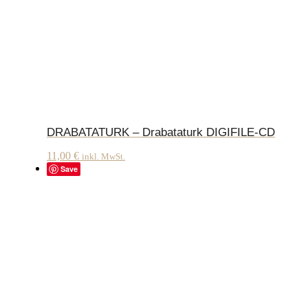
DRABATATURK – Drabataturk DIGIFILE-CD
11,00
€
inkl. MwSt.
Save