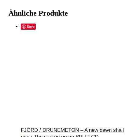
Ähnliche Produkte
Save
FJÖRD / DRUNEMETON – A new dawn shall
rise / The sacred grove SPLIT-CD