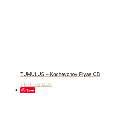
TUMULUS – Kochevonov Plyas CD
7,00
€
inkl. MwSt.
Save