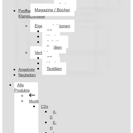
Jacken
Magazine / Bücher
Pesttanz
Klangschmiede
Eigenproduktionen
CDs
Vinyl
Aufnäher
Textilien
Vertrieb
CDs
Vinyl
Textilien
Angebote
Neuheiten
Alle
Produkte
Musik
CDs
A-
D
E-
H