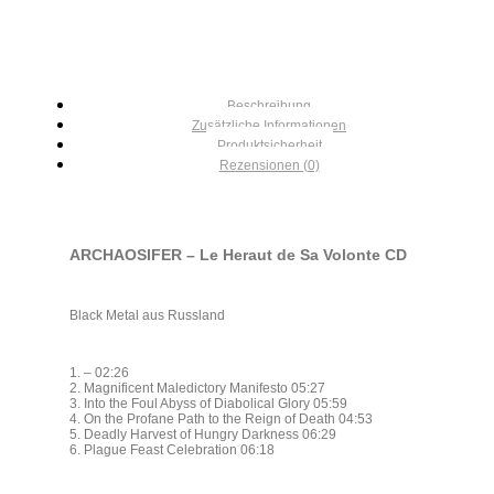
Beschreibung
Zusätzliche Informationen
Produktsicherheit
Rezensionen (0)
ARCHAOSIFER – Le Heraut de Sa Volonte CD
Black Metal aus Russland
1. – 02:26
2. Magnificent Maledictory Manifesto 05:27
3. Into the Foul Abyss of Diabolical Glory 05:59
4. On the Profane Path to the Reign of Death 04:53
5. Deadly Harvest of Hungry Darkness 06:29
6. Plague Feast Celebration 06:18