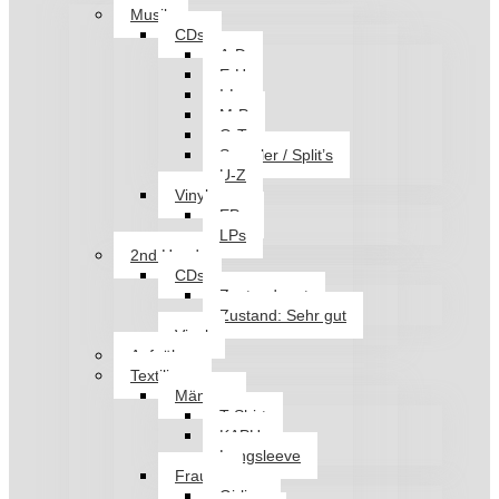
Musik
CDs
A-D
E-H
I-L
M-P
Q-T
Sampler / Split’s
U-Z
Vinyl
EPs
LPs
2nd Hand
CDs
Zustand: gut
Zustand: Sehr gut
Vinyl
Aufnäher
Textilien
Männer
T-Shirt
KAPU
Longsleeve
Frauen
Girlies