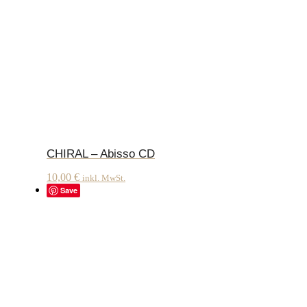
CHIRAL – Abisso CD
10,00
€
inkl. MwSt.
Save