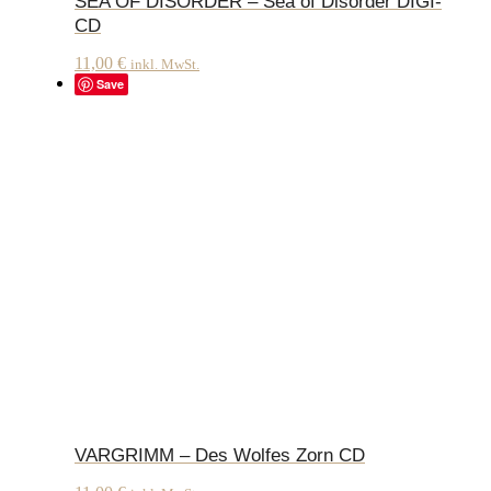
SEA OF DISORDER – Sea of Disorder DIGI-
CD
11,00
€
inkl. MwSt.
Save
VARGRIMM – Des Wolfes Zorn CD