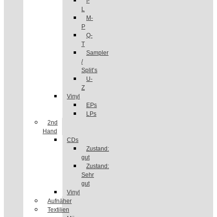
I-
L
M-
P
Q-
T
Sampler
/
Split’s
U-
Z
Vinyl
EPs
LPs
2nd
Hand
CDs
Zustand:
gut
Zustand:
Sehr
gut
Vinyl
Aufnäher
Textilien