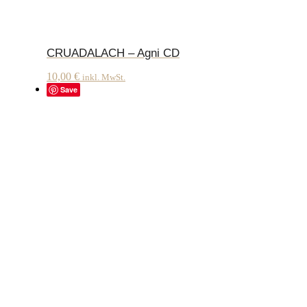
CRUADALACH – Agni CD
10,00
€
inkl. MwSt.
Save