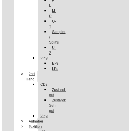
I-
L
M-
P
Q-
T
Sampler
/
Split’s
U-
Z
Vinyl
EPs
LPs
2nd
Hand
CDs
Zustand:
gut
Zustand:
Sehr
gut
Vinyl
Aufnäher
Textilien