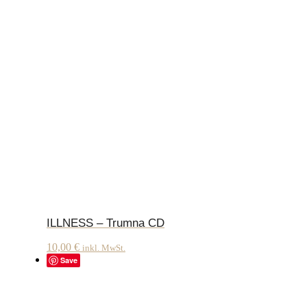
ILLNESS – Trumna CD
10,00
€
inkl. MwSt.
Save