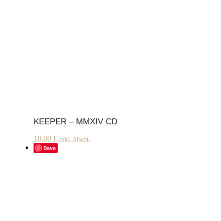
KEEPER – MMXIV CD
10,00
€
inkl. MwSt.
Save