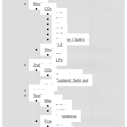
Musik
CDs
A-D
E-H
I-L
M-P
Q-T
Sampler / Split’s
U-Z
Vinyl
EPs
LPs
2nd Hand
CDs
Zustand: gut
Zustand: Sehr gut
Vinyl
Aufnäher
Textilien
Männer
T-Shirt
KAPU
Longsleeve
Frauen
Girlies