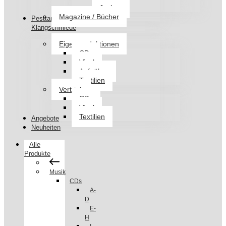
Jacken
Magazine / Bücher
Pesttanz
Klangschmiede
Eigenproduktionen
CDs
Vinyl
Aufnäher
Textilien
Vertrieb
CDs
Vinyl
Textilien
Angebote
Neuheiten
Alle
Produkte
Musik
CDs
A-
D
E-
H