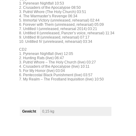
1. Pyrenean Nightfall 10:53
2. Crusaders of the Apocalypse 08:50
3. Putrid Whore (The Holy Church) 03:51
4. The Warmaster’s Revenge 06:34
5. Immortal Victory (unreleased, rehearsal) 02:44
6. Forever with Them (unreleased, rehearsal) 05:09
7. Untitled I (unreleased, rehearsal 2014) 03:21
8. Untitled II (unreleased, Panzer’s voice, rehearsal) 11:34
9. Untitled III (unreleased, rehearsal) 07:17
10. Untitled IV (unreleased, rehearsal) 03:34
CD2
1. Pyrenean Nightfall (live) 12:05
2. Hunting Rats (live) 06:47
3. Putrid Whore – The Holy Church (live) 03:27
4. Crusaders of the Apocalypse (live) 10:11
5. For My Honor (live) 03:04
6. Pentecostal Black Punishment (live) 03:57
7. My Realm – The Frostland Inquisition (live) 10:50
Gewicht
0,15 kg