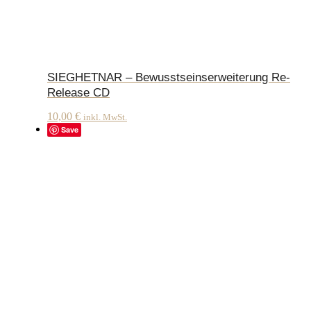
SIEGHETNAR – Bewusstseinserweiterung Re-
Release CD
10,00
€
inkl. MwSt.
Save