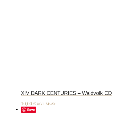
XIV DARK CENTURIES – Waldvolk CD
10,00
€
inkl. MwSt.
Save