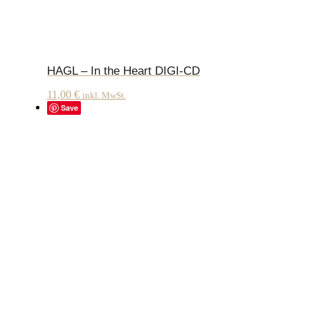
HAGL – In the Heart DIGI-CD
11,00
€
inkl. MwSt.
Save