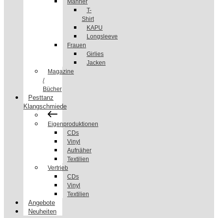
Männer
T-
Shirt
KAPU
Longsleeve
Frauen
Girlies
Jacken
Magazine
/
Bücher
Pesttanz
Klangschmiede
Eigenproduktionen
CDs
Vinyl
Aufnäher
Textilien
Vertrieb
CDs
Vinyl
Textilien
Angebote
Neuheiten