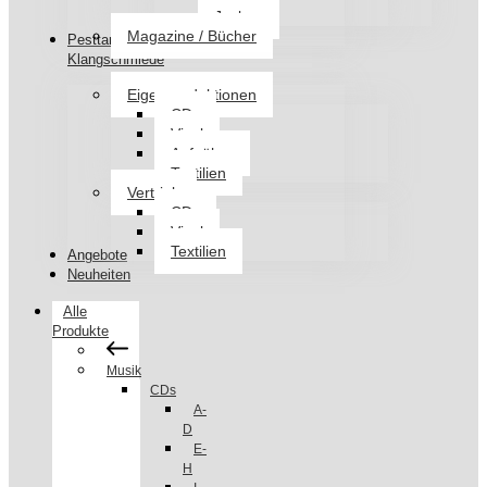
Jacken
Magazine / Bücher
Pesttanz
Klangschmiede
Eigenproduktionen
CDs
Vinyl
Aufnäher
Textilien
Vertrieb
CDs
Vinyl
Textilien
Angebote
Neuheiten
Alle
Produkte
Musik
CDs
A-
D
E-
H