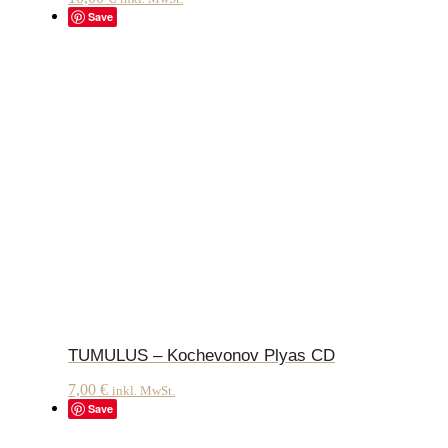
Save
TUMULUS – Kochevonov Plyas CD
7,00
€
inkl. MwSt.
Save