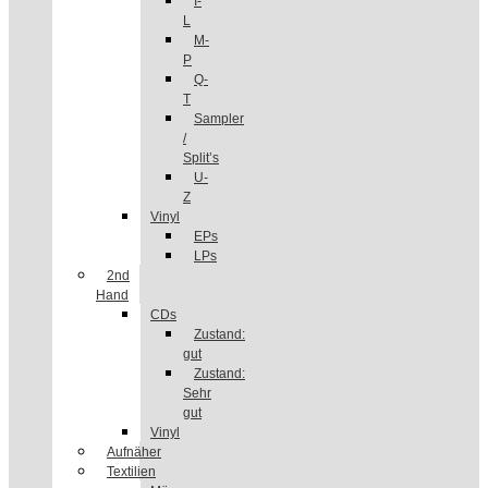
I-
L
M-
P
Q-
T
Sampler
/
Split’s
U-
Z
Vinyl
EPs
LPs
2nd
Hand
CDs
Zustand:
gut
Zustand:
Sehr
gut
Vinyl
Aufnäher
Textilien