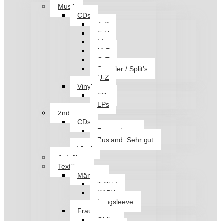
Musik
CDs
A-D
E-H
I-L
M-P
Q-T
Sampler / Split’s
U-Z
Vinyl
EPs
LPs
2nd Hand
CDs
Zustand: gut
Zustand: Sehr gut
Vinyl
Aufnäher
Textilien
Männer
T-Shirt
KAPU
Longsleeve
Frauen
Girlies