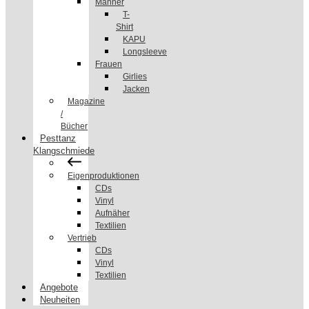
Männer
T-
Shirt
KAPU
Longsleeve
Frauen
Girlies
Jacken
Magazine
/
Bücher
Pesttanz
Klangschmiede
Eigenproduktionen
CDs
Vinyl
Aufnäher
Textilien
Vertrieb
CDs
Vinyl
Textilien
Angebote
Neuheiten