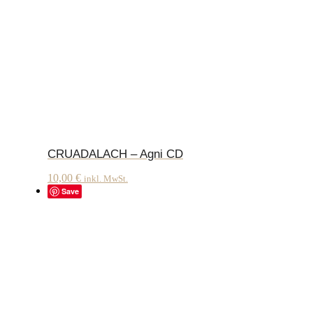
CRUADALACH – Agni CD
10,00
€
inkl. MwSt.
Save