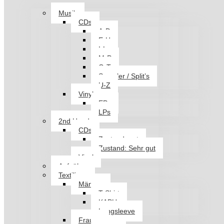
Musik
CDs
A-D
E-H
I-L
M-P
Q-T
Sampler / Split’s
U-Z
Vinyl
EPs
LPs
2nd Hand
CDs
Zustand: gut
Zustand: Sehr gut
Vinyl
Aufnäher
Textilien
Männer
T-Shirt
KAPU
Longsleeve
Frauen