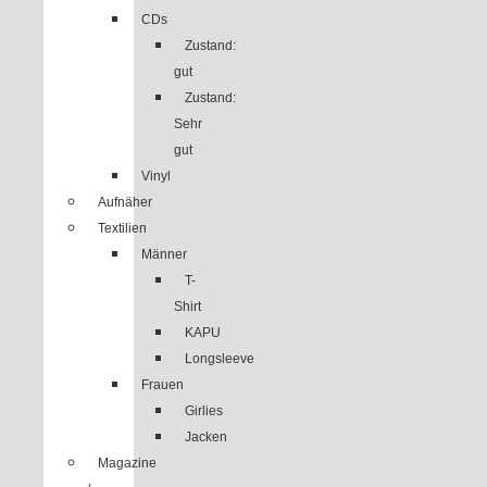
CDs
Zustand:
gut
Zustand:
Sehr
gut
Vinyl
Aufnäher
Textilien
Männer
T-
Shirt
KAPU
Longsleeve
Frauen
Girlies
Jacken
Magazine