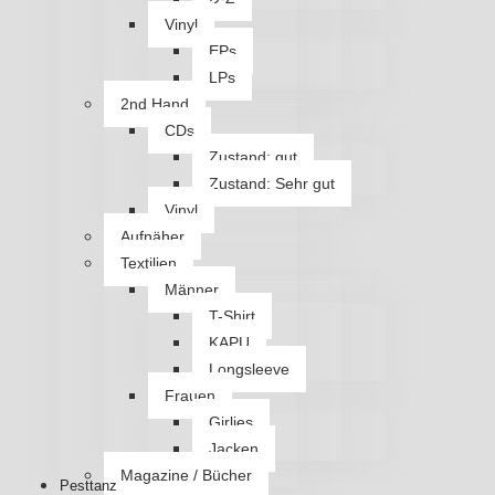
Vinyl
EPs
LPs
2nd Hand
CDs
Zustand: gut
Zustand: Sehr gut
Vinyl
Aufnäher
Textilien
Männer
T-Shirt
KAPU
Longsleeve
Frauen
Girlies
Jacken
Magazine / Bücher
Pesttanz