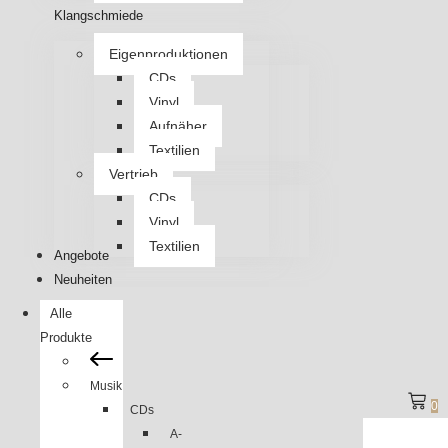
Klangschmiede
Eigenproduktionen
CDs
Vinyl
Aufnäher
Textilien
Vertrieb
CDs
Vinyl
Textilien
Angebote
Neuheiten
Alle
Produkte
Musik
0
CDs
A-