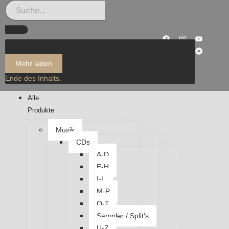
Mehr laden
Ende des Inhalts.
Alle
Produkte
Musik
CDs
A-D
E-H
I-L
M-P
Q-T
Sampler / Split’s
U-Z