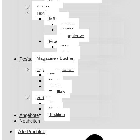
Vinyl
Aufnäher
Textilien
Männer
T-Shirt
KAPU
Longsleeve
Frauen
Girlies
Jacken
Magazine / Bücher
Pesttanz Klangschmiede
Eigenproduktionen
CDs
Vinyl
Aufnäher
Textilien
Vertrieb
CDs
Vinyl
Textilien
Angebote
Neuheiten
Alle Produkte