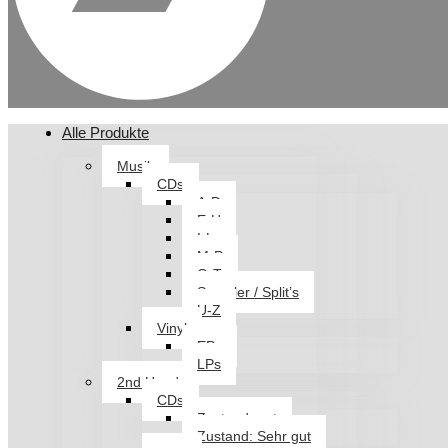
Alle Produkte
Musik
CDs
A-D
E-H
I-L
M-P
Q-T
Sampler / Split’s
U-Z
Vinyl
EPs
LPs
2nd Hand
CDs
Zustand: gut
Zustand: Sehr gut