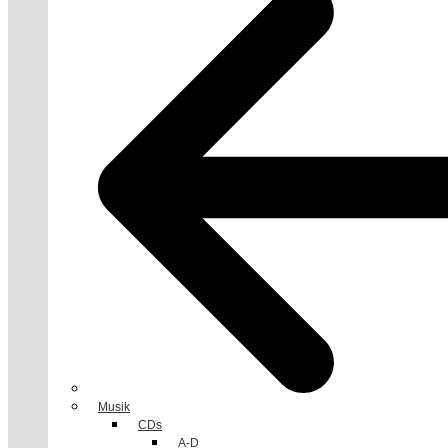
Musik
CDs
A-D