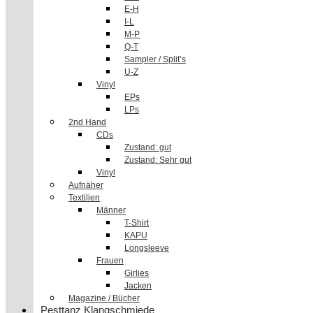
E-H
I-L
M-P
Q-T
Sampler / Split’s
U-Z
Vinyl
EPs
LPs
2nd Hand
CDs
Zustand: gut
Zustand: Sehr gut
Vinyl
Aufnäher
Textilien
Männer
T-Shirt
KAPU
Longsleeve
Frauen
Girlies
Jacken
Magazine / Bücher
Pesttanz Klangschmiede