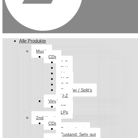
Alle Produkte
Musik
CDs
A-D
E-H
I-L
M-P
Q-T
Sampler / Split’s
U-Z
Vinyl
EPs
LPs
2nd Hand
CDs
Zustand: gut
Zustand: Sehr gut