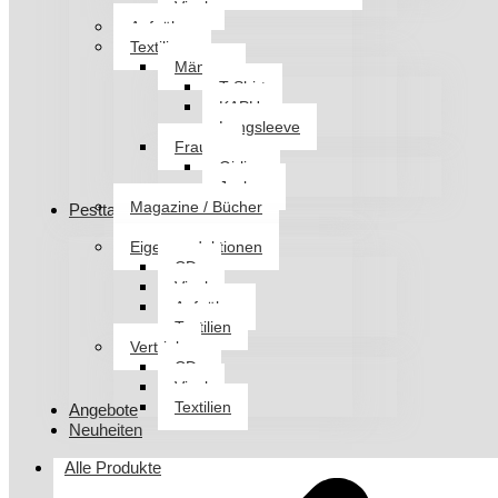
Vinyl
Aufnäher
Textilien
Männer
T-Shirt
KAPU
Longsleeve
Frauen
Girlies
Jacken
Magazine / Bücher
Pesttanz Klangschmiede
Eigenproduktionen
CDs
Vinyl
Aufnäher
Textilien
Vertrieb
CDs
Vinyl
Textilien
Angebote
Neuheiten
Alle Produkte