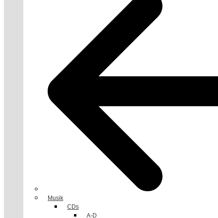
Musik
CDs
A-D