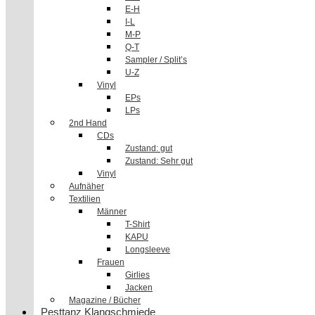
E-H
I-L
M-P
Q-T
Sampler / Split’s
U-Z
Vinyl
EPs
LPs
2nd Hand
CDs
Zustand: gut
Zustand: Sehr gut
Vinyl
Aufnäher
Textilien
Männer
T-Shirt
KAPU
Longsleeve
Frauen
Girlies
Jacken
Magazine / Bücher
Pesttanz Klangschmiede