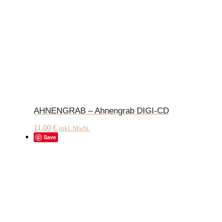
AHNENGRAB – Ahnengrab DIGI-CD
11,00
€
inkl. MwSt.
Save