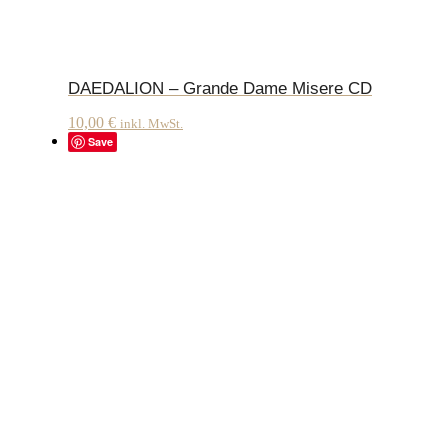
DAEDALION – Grande Dame Misere CD
10,00
€
inkl. MwSt.
Save