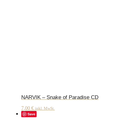
NARVIK – Snake of Paradise CD
7,00
€
inkl. MwSt.
Save