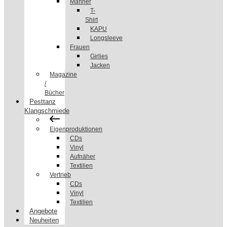
Männer
T-
Shirt
KAPU
Longsleeve
Frauen
Girlies
Jacken
Magazine
/
Bücher
Pesttanz
Klangschmiede
Eigenproduktionen
CDs
Vinyl
Aufnäher
Textilien
Vertrieb
CDs
Vinyl
Textilien
Angebote
Neuheiten