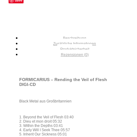
Save
Beschreibung
Zusätzliche Informationen
Produktsicherheit
Rezensionen (0)
FORMICARIUS – Rending the Veil of Flesh
DIGI-CD
Black Metal aus Großbritannien
1. Beyond the Veil of Flesh 03:40
2. Dieu et mon droit 05:32
3. Within the Depths 03:41
4. Early Will I Seek Thee 05:57
5. Inherit Our Sickness 05:01