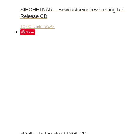
SIEGHETNAR – Bewusstseinserweiterung Re-
Release CD
10,00
€
inkl. MwSt.
Save
HAGL – In the Heart DIGI-CD