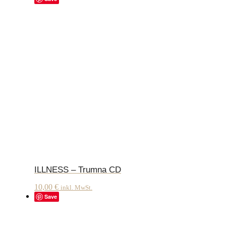
ILLNESS – Trumna CD
10,00
€
inkl. MwSt.
Save