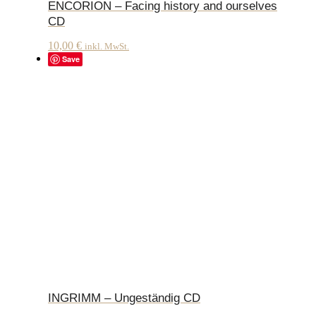
ENCORION – Facing history and ourselves
CD
10,00
€
inkl. MwSt.
Save
INGRIMM – Ungeständig CD