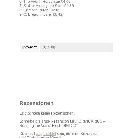
6. The Fourth Horseman 04:00
7. Stalker Among the Stars 04:58
8. Crimson Purge 04:02
9. O, Dread Impaler 06:42
Gewicht
0,15 kg
Rezensionen
Es gibt noch keine Rezensionen.
Schreibe die erste Rezension für „FORMICARIUS –
Rending the Veil of Flesh DIGI-CD“
Du musst
angemeldet
sein, um eine Rezension
veröffentlichen zu können.