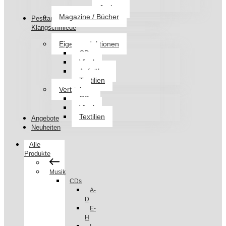
Jacken
Magazine / Bücher
Pesttanz
Klangschmiede
Eigenproduktionen
CDs
Vinyl
Aufnäher
Textilien
Vertrieb
CDs
Vinyl
Textilien
Angebote
Neuheiten
Alle
Produkte
Musik
CDs
A-
D
E-
H