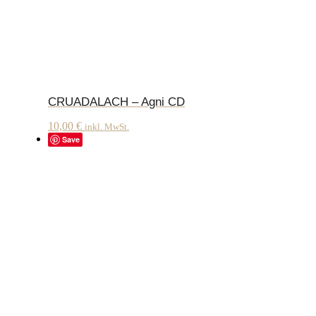
CRUADALACH – Agni CD
10,00
€
inkl. MwSt.
Save