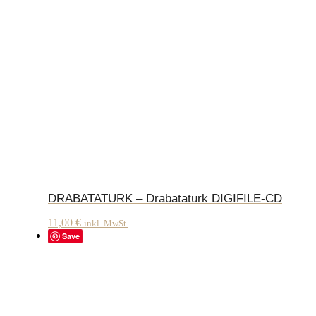
DRABATATURK – Drabataturk DIGIFILE-CD
11,00
€
inkl. MwSt.
Save