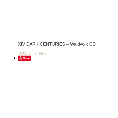
XIV DARK CENTURIES – Waldvolk CD
10,00
€
inkl. MwSt.
Save