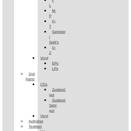
I-
L
M-
P
Q-
T
Sampler
/
Split’s
U-
Z
Vinyl
EPs
LPs
2nd
Hand
CDs
Zustand:
gut
Zustand:
Sehr
gut
Vinyl
Aufnäher
Textilien