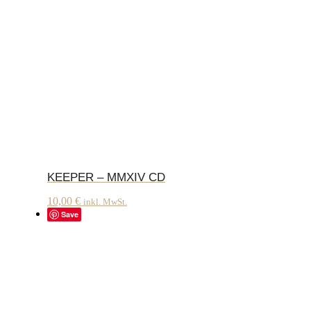
KEEPER – MMXIV CD
10,00
€
inkl. MwSt.
Save