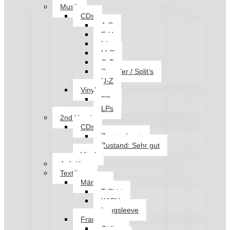
Musik
CDs
A-D
E-H
I-L
M-P
Q-T
Sampler / Split’s
U-Z
Vinyl
EPs
LPs
2nd Hand
CDs
Zustand: gut
Zustand: Sehr gut
Vinyl
Aufnäher
Textilien
Männer
T-Shirt
KAPU
Longsleeve
Frauen
Girlies