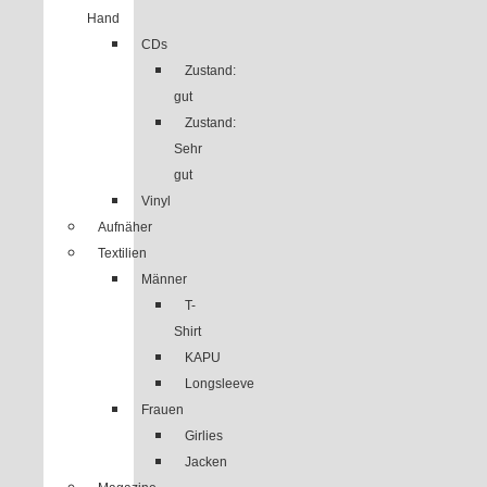
Hand
CDs
Zustand:
gut
Zustand:
Sehr
gut
Vinyl
Aufnäher
Textilien
Männer
T-
Shirt
KAPU
Longsleeve
Frauen
Girlies
Jacken