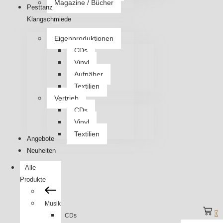
Magazine / Bücher
Pesttanz
Klangschmiede
Eigenproduktionen
CDs
Vinyl
Aufnäher
Textilien
Vertrieb
CDs
Vinyl
Textilien
Angebote
Neuheiten
Alle
Produkte
Musik
0
CDs