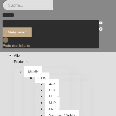
Mehr laden
Ende des Inhalts.
Alle
Produkte
Musik
CDs
A-D
E-H
I-L
M-P
Q-T
Sampler / Split’s