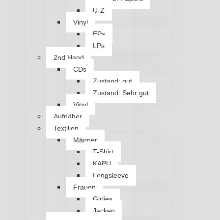
U-Z
Vinyl
EPs
LPs
2nd Hand
CDs
Zustand: gut
Zustand: Sehr gut
Vinyl
Aufnäher
Textilien
Männer
T-Shirt
KAPU
Longsleeve
Frauen
Girlies
Jacken