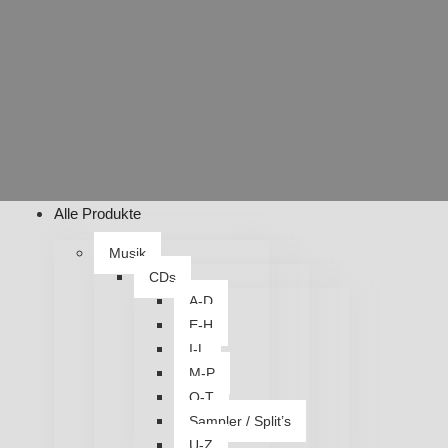
Alle Produkte
Musik
CDs
A-D
E-H
I-L
M-P
Q-T
Sampler / Split’s
U-Z