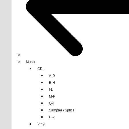
Musik
CDs
A-D
E-H
I-L
M-P
Q-T
Sampler / Split’s
U-Z
Vinyl