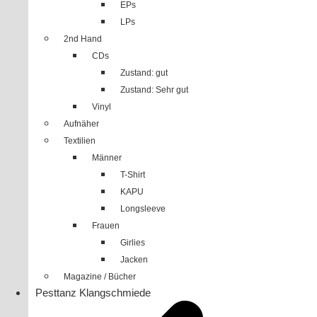
EPs
LPs
2nd Hand
CDs
Zustand: gut
Zustand: Sehr gut
Vinyl
Aufnäher
Textilien
Männer
T-Shirt
KAPU
Longsleeve
Frauen
Girlies
Jacken
Magazine / Bücher
Pesttanz Klangschmiede