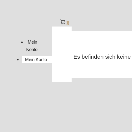
0
Mein
Konto
Es befinden sich keine
Mein Konto