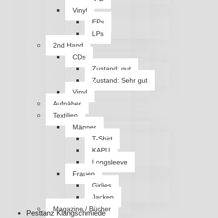
Vinyl
EPs
LPs
2nd Hand
CDs
Zustand: gut
Zustand: Sehr gut
Vinyl
Aufnäher
Textilien
Männer
T-Shirt
KAPU
Longsleeve
Frauen
Girlies
Jacken
Magazine / Bücher
Pesttanz Klangschmiede