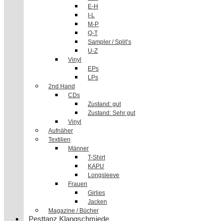
E-H
I-L
M-P
Q-T
Sampler / Split’s
U-Z
Vinyl
EPs
LPs
2nd Hand
CDs
Zustand: gut
Zustand: Sehr gut
Vinyl
Aufnäher
Textilien
Männer
T-Shirt
KAPU
Longsleeve
Frauen
Girlies
Jacken
Magazine / Bücher
Pesttanz Klangschmiede