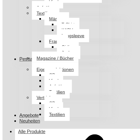
Vinyl
Aufnäher
Textilien
Männer
T-Shirt
KAPU
Longsleeve
Frauen
Girlies
Jacken
Magazine / Bücher
Pesttanz Klangschmiede
Eigenproduktionen
CDs
Vinyl
Aufnäher
Textilien
Vertrieb
CDs
Vinyl
Textilien
Angebote
Neuheiten
Alle Produkte