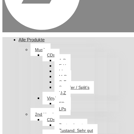
Alle Produkte
Musik
CDs
A-D
E-H
I-L
M-P
Q-T
Sampler / Split’s
U-Z
Vinyl
EPs
LPs
2nd Hand
CDs
Zustand: gut
Zustand: Sehr gut