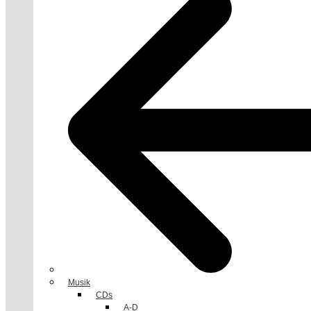
Musik
CDs
A-D