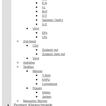
E-H
I-L
M-P
Q-T
Sampler / Split’s
U-Z
Vinyl
EPs
LPs
2nd Hand
CDs
Zustand: gut
Zustand: Sehr gut
Vinyl
Aufnäher
Textilien
Männer
T-Shirt
KAPU
Longsleeve
Frauen
Girlies
Jacken
Magazine / Bücher
Pesttanz Klangschmiede