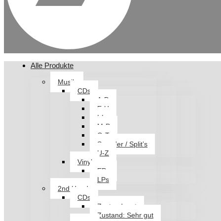
Alle Produkte
Musik
CDs
A-D
E-H
I-L
M-P
Q-T
Sampler / Split’s
U-Z
Vinyl
EPs
LPs
2nd Hand
CDs
Zustand: gut
Zustand: Sehr gut