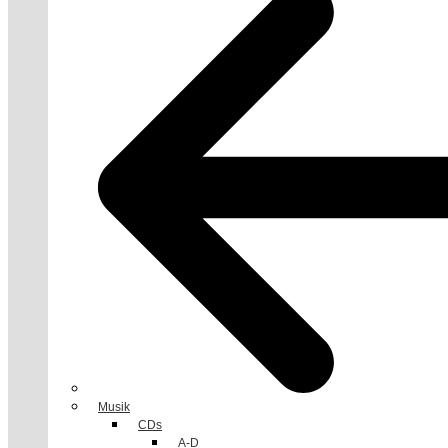
Musik
CDs
A-D