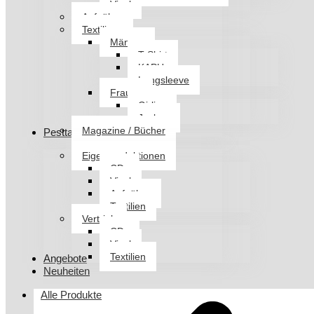
Vinyl
Aufnäher
Textilien
Männer
T-Shirt
KAPU
Longsleeve
Frauen
Girlies
Jacken
Magazine / Bücher
Pesttanz Klangschmiede
Eigenproduktionen
CDs
Vinyl
Aufnäher
Textilien
Vertrieb
CDs
Vinyl
Textilien
Angebote
Neuheiten
Alle Produkte