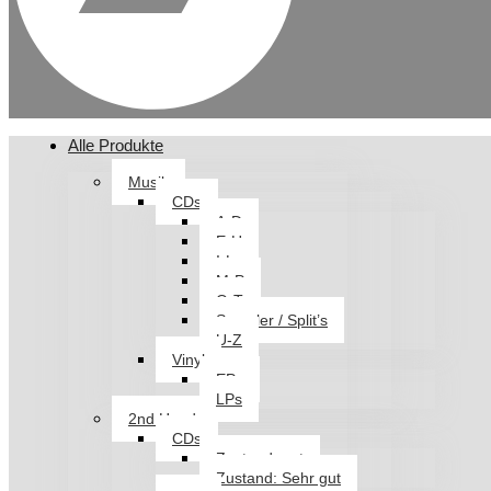
Alle Produkte
Musik
CDs
A-D
E-H
I-L
M-P
Q-T
Sampler / Split’s
U-Z
Vinyl
EPs
LPs
2nd Hand
CDs
Zustand: gut
Zustand: Sehr gut