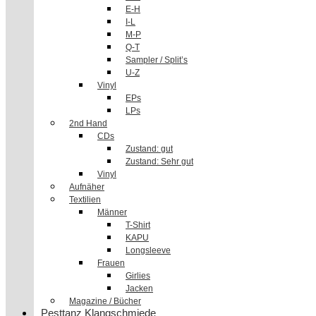
E-H
I-L
M-P
Q-T
Sampler / Split’s
U-Z
Vinyl
EPs
LPs
2nd Hand
CDs
Zustand: gut
Zustand: Sehr gut
Vinyl
Aufnäher
Textilien
Männer
T-Shirt
KAPU
Longsleeve
Frauen
Girlies
Jacken
Magazine / Bücher
Pesttanz Klangschmiede