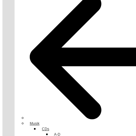
Musik
CDs
A-D