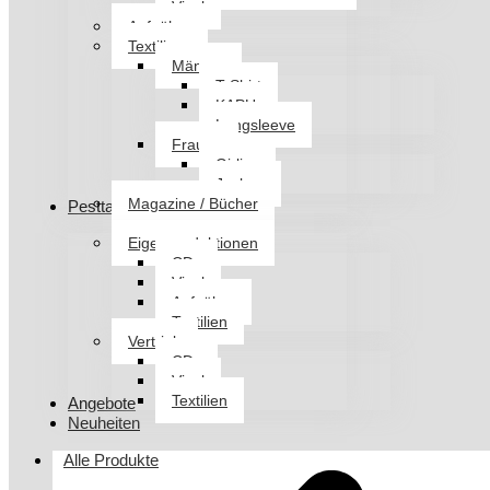
Vinyl
Aufnäher
Textilien
Männer
T-Shirt
KAPU
Longsleeve
Frauen
Girlies
Jacken
Magazine / Bücher
Pesttanz Klangschmiede
Eigenproduktionen
CDs
Vinyl
Aufnäher
Textilien
Vertrieb
CDs
Vinyl
Textilien
Angebote
Neuheiten
Alle Produkte