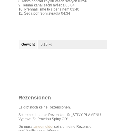
8. Místo pohřbu zbytků všech svatých 03:56
9. Temná kanalizační hvězda 05:04
10. Přehnali jsme to s benzínem 03:40
11. Šedá pohřební zvradla 04:34
Gewicht
0,15 kg
Rezensionen
Es gibt noch keine Rezensionen.
Schreibe die erste Rezension für „STINY PLAMENU –
Vyprava Za Pravdou Spiny CD“
Du musst
angemeldet
sein, um eine Rezension
veröffentlichen zu können.