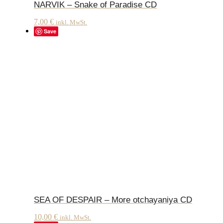
NARVIK – Snake of Paradise CD
7,00
€
inkl. MwSt.
Save
SEA OF DESPAIR – More otchayaniya CD
10,00
€
inkl. MwSt.