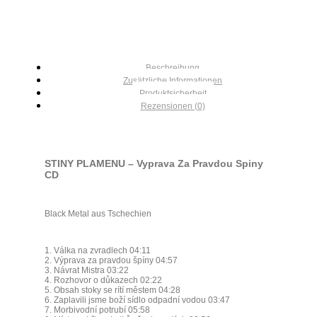
Beschreibung
Zusätzliche Informationen
Produktsicherheit
Rezensionen (0)
STINY PLAMENU – Vyprava Za Pravdou Spiny
CD
Black Metal aus Tschechien
1. Válka na zvradlech 04:11
2. Výprava za pravdou špíny 04:57
3. Návrat Mistra 03:22
4. Rozhovor o důkazech 02:22
5. Obsah stoky se rítí městem 04:28
6. Zaplavili jsme boží sídlo odpadní vodou 03:47
7. Morbivodní potrubí 05:58