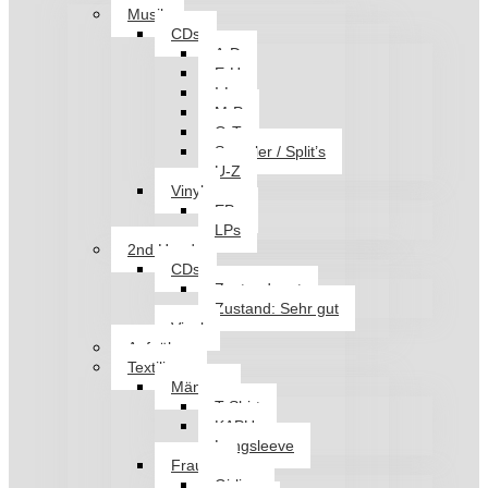
Musik
CDs
A-D
E-H
I-L
M-P
Q-T
Sampler / Split’s
U-Z
Vinyl
EPs
LPs
2nd Hand
CDs
Zustand: gut
Zustand: Sehr gut
Vinyl
Aufnäher
Textilien
Männer
T-Shirt
KAPU
Longsleeve
Frauen
Girlies