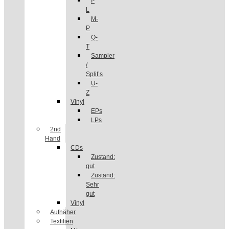
I-
L
M-
P
Q-
T
Sampler
/
Split’s
U-
Z
Vinyl
EPs
LPs
2nd
Hand
CDs
Zustand:
gut
Zustand:
Sehr
gut
Vinyl
Aufnäher
Textilien