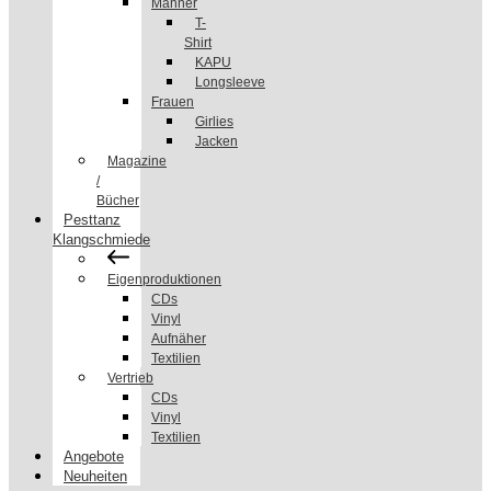
Männer
T-
Shirt
KAPU
Longsleeve
Frauen
Girlies
Jacken
Magazine
/
Bücher
Pesttanz
Klangschmiede
Eigenproduktionen
CDs
Vinyl
Aufnäher
Textilien
Vertrieb
CDs
Vinyl
Textilien
Angebote
Neuheiten