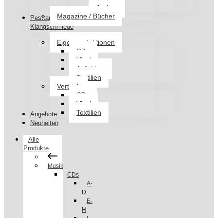
Jacken
Magazine / Bücher
Pesttanz
Klangschmiede
Eigenproduktionen
CDs
Vinyl
Aufnäher
Textilien
Vertrieb
CDs
Vinyl
Textilien
Angebote
Neuheiten
Alle
Produkte
Musik
CDs
A-
D
E-
H