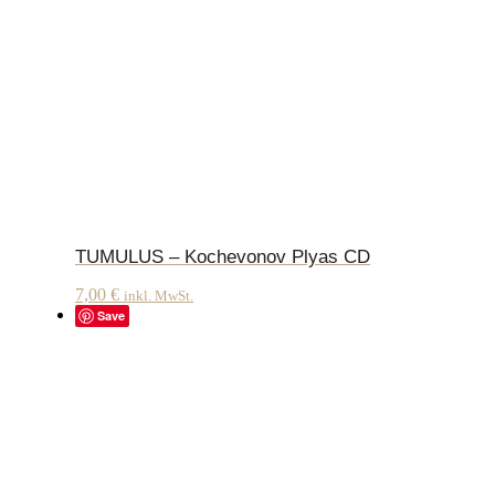
TUMULUS – Kochevonov Plyas CD
7,00
€
inkl. MwSt.
Save