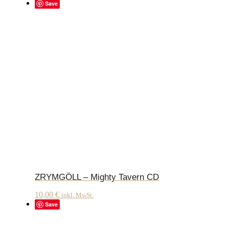
Save
ZRYMGÖLL – Mighty Tavern CD
10,00
€
inkl. MwSt.
Save