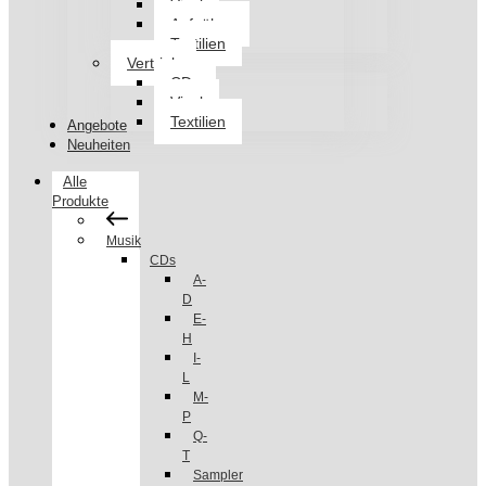
Vinyl
Aufnäher
Textilien
Vertrieb
CDs
Vinyl
Textilien
Angebote
Neuheiten
Alle
Produkte
Musik
CDs
A-
D
E-
H
I-
L
M-
P
Q-
T
Sampler