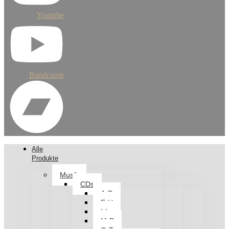
Youtube
Bandcamp
Alle
Produkte
Musik
CDs
A-D
E-H
I-L
M-P