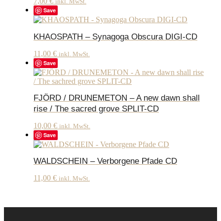
7,00
€
inkl. MwSt.
Save
KHAOSPATH – Synagoga Obscura DIGI-CD
11,00
€
inkl. MwSt.
Save
FJÖRD / DRUNEMETON – A new dawn shall
rise / The sacred grove SPLIT-CD
10,00
€
inkl. MwSt.
Save
WALDSCHEIN – Verborgene Pfade CD
11,00
€
inkl. MwSt.