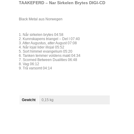
TAAKEFERD – Nar Sirkelen Brytes DIGI-CD
Black Metal aus Norwegen
1. Når sirkelen brytes 04:58
2. Kunnskapens triangel – Del l 07:40
3. Atter Augustus, atter August 07:08
4. Når lojal lider illojal 05:52
5. Sort himmel evangelium 05:20
6. Tanken temmer voldens makt 04:34
7. Scorned Between Dualities 06:48
8. Vag 06:12
9. Trå varsomt 04:14
Gewicht
0,15 kg