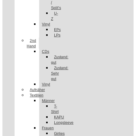
/
Split’s
U-
Z
Vinyl
EPs
LPs
2nd
Hand
CDs
Zustand:
gut
Zustand:
Sehr
gut
Vinyl
Aufnäher
Textilien
Männer
T-
Shirt
KAPU
Longsleeve
Frauen
Girlies