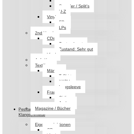
Q-T
Sampler / Split’s
U-Z
Vinyl
EPs
LPs
2nd Hand
CDs
Zustand: gut
Zustand: Sehr gut
Vinyl
Aufnäher
Textilien
Männer
T-Shirt
KAPU
Longsleeve
Frauen
Girlies
Jacken
Magazine / Bücher
Pesttanz
Klangschmiede
Eigenproduktionen
CDs