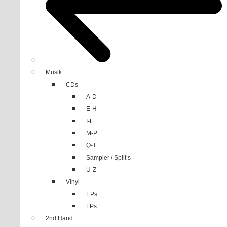
0
Musik
CDs
A-D
E-H
I-L
M-P
Q-T
Sampler / Split’s
U-Z
Vinyl
EPs
LPs
2nd Hand