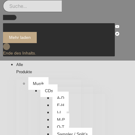
Mehr laden
Ende des Inhalts.
Alle
Produkte
Musik
CDs
A-D
E-H
I-L
M-P
Q-T
Sampler / Split’s