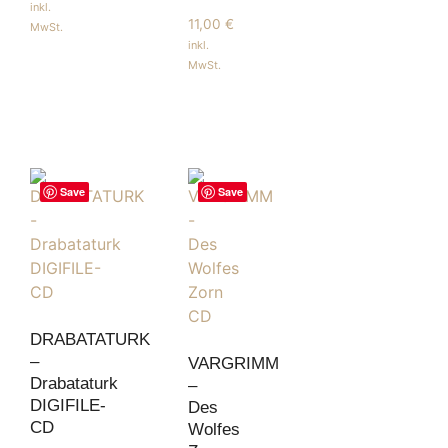
inkl.
11,00
€
MwSt.
inkl.
MwSt.
Save
Save
DRABATATURK
–
VARGRIMM
Drabataturk
–
DIGIFILE-
Des
CD
Wolfes