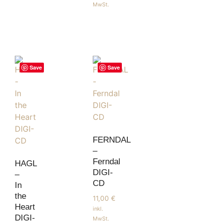
MwSt.
Save
Save
FERNDAL
–
Ferndal
HAGL
DIGI-
–
CD
In
the
11,00
€
Heart
inkl.
DIGI-
MwSt.