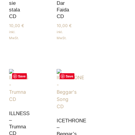
sie
Dar
stala
Faida
CD
CD
10,00
€
10,00
€
inkl.
inkl.
MwSt.
MwSt.
Save
Save
ILLNESS
–
ICETHRONE
Trumna
–
CD
Beggar’s