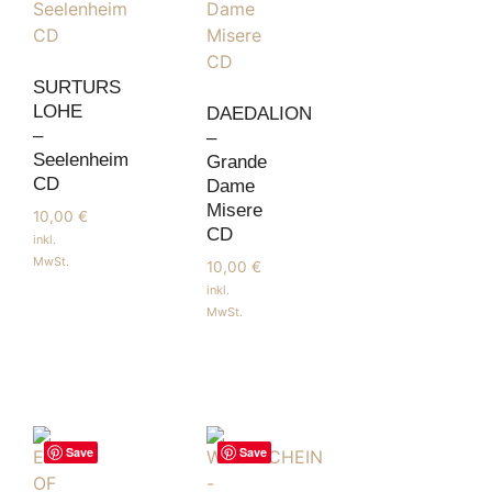
SURTURS
LOHE
DAEDALION
–
–
Seelenheim
Grande
CD
Dame
Misere
10,00
€
CD
inkl.
MwSt.
10,00
€
inkl.
MwSt.
Save
Save