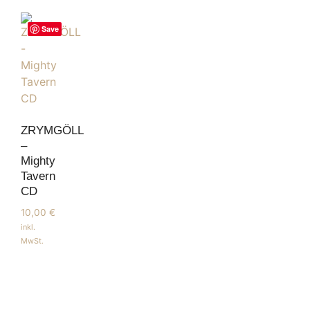
Save
ZRYMGÖLL
–
Mighty
Tavern
CD
10,00
€
inkl.
MwSt.