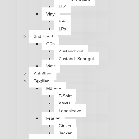
U-Z
Vinyl
EPs
LPs
2nd Hand
CDs
Zustand: gut
Zustand: Sehr gut
Vinyl
Aufnäher
Textilien
Männer
T-Shirt
KAPU
Longsleeve
Frauen
Girlies
Jacken