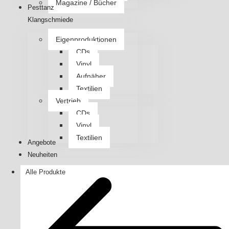
Magazine / Bücher
Pesttanz
Klangschmiede
Eigenproduktionen
CDs
Vinyl
Aufnäher
Textilien
Vertrieb
CDs
Vinyl
Textilien
Angebote
Neuheiten
Alle Produkte