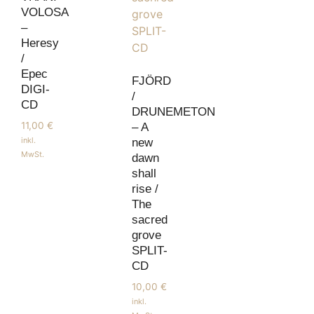
VOLOSA
–
Heresy
/
Epec
FJÖRD
DIGI-
/
CD
DRUNEMETON
11,00
€
– A
inkl.
new
MwSt.
dawn
shall
rise /
The
sacred
grove
SPLIT-
CD
10,00
€
inkl.