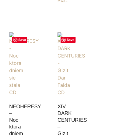
MwSt.
Save
Save
NEOHERESY
XIV
–
DARK
Noc
CENTURIES
ktora
–
dniem
Gizit