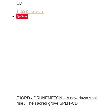
CD
11,00
€
inkl. MwSt.
Save
FJÖRD / DRUNEMETON – A new dawn shall
rise / The sacred grove SPLIT-CD