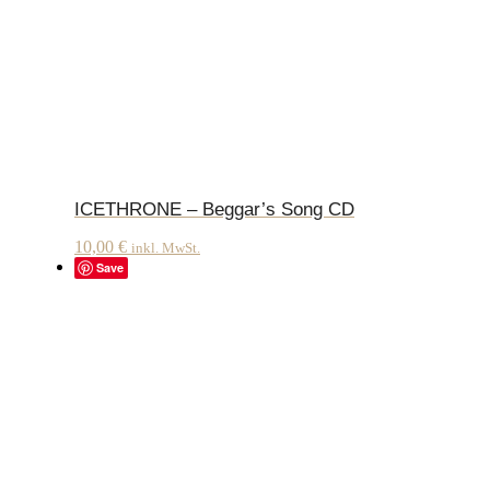
ICETHRONE – Beggar’s Song CD
10,00
€
inkl. MwSt.
Save