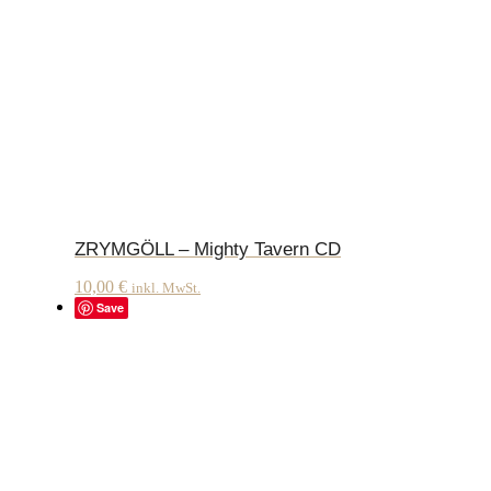
ZRYMGÖLL – Mighty Tavern CD
10,00
€
inkl. MwSt.
Save