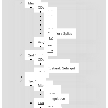
Musik
CDs
A-D
E-H
I-L
M-P
Q-T
Sampler / Split’s
U-Z
Vinyl
EPs
LPs
2nd Hand
CDs
Zustand: gut
Zustand: Sehr gut
Vinyl
Aufnäher
Textilien
Männer
T-Shirt
KAPU
Longsleeve
Frauen
Girlies