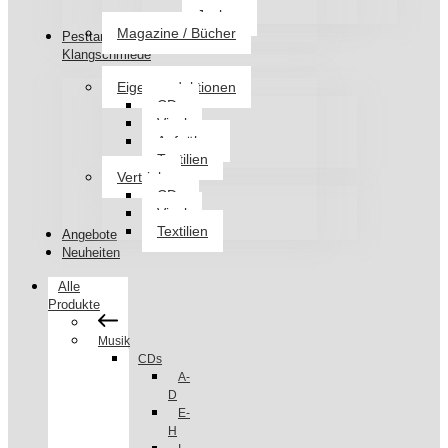
Jacken
Magazine / Bücher
Pesttanz
Klangschmiede
Eigenproduktionen
CDs
Vinyl
Aufnäher
Textilien
Vertrieb
CDs
Vinyl
Textilien
Angebote
Neuheiten
Alle
Produkte
Musik
CDs
A-
D
E-
H