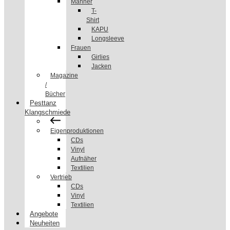
Männer
T-
Shirt
KAPU
Longsleeve
Frauen
Girlies
Jacken
Magazine
/
Bücher
Pesttanz
Klangschmiede
Eigenproduktionen
CDs
Vinyl
Aufnäher
Textilien
Vertrieb
CDs
Vinyl
Textilien
Angebote
Neuheiten