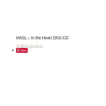
HAGL – In the Heart DIGI-CD
11,00
€
inkl. MwSt.
Save