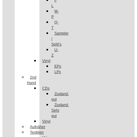
I-
L
M-
P
Q-
T
Sampler
/
Split’s
U-
Z
Vinyl
EPs
LPs
2nd
Hand
CDs
Zustand:
gut
Zustand:
Sehr
gut
Vinyl
Aufnäher
Textilien