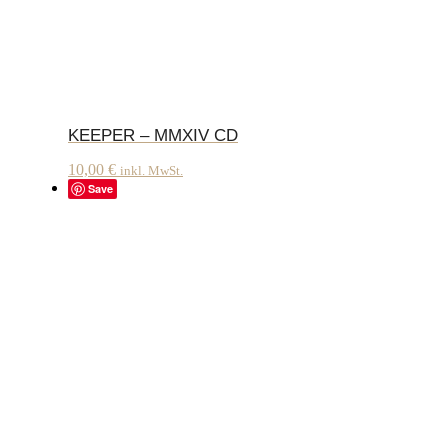
KEEPER – MMXIV CD
10,00
€
inkl. MwSt.
Save